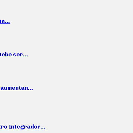
 un…
“Debe ser…
o: aumentan…
ntro Integrador…