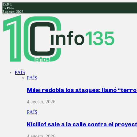
15.8
C
La Plata
5 agosto, 2026
Facebook
Twitter
Instagram
Youtube
PAÍS
PAÍS
Milei redobla los ataques: llamó “ter
4 agosto, 2026
PAÍS
Kicillof sale a la calle contra el proye
4 agosto, 2026