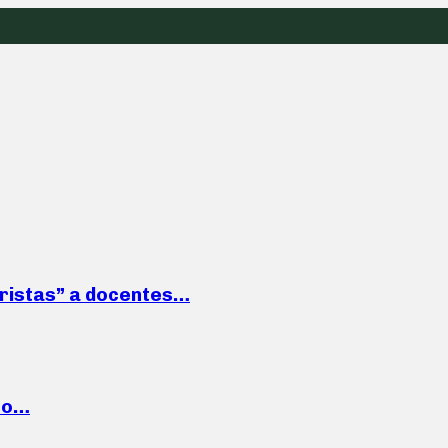
roristas” a docentes…
cto…