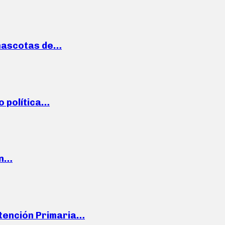
mascotas de…
o política…
en…
Atención Primaria…