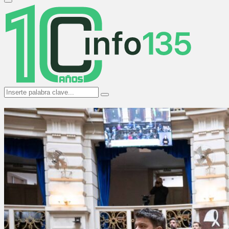
Primary
Menu
Search
Search
for: