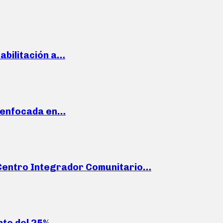
habilitación a…
a enfocada en…
n Centro Integrador Comunitario…
nto del 25%…