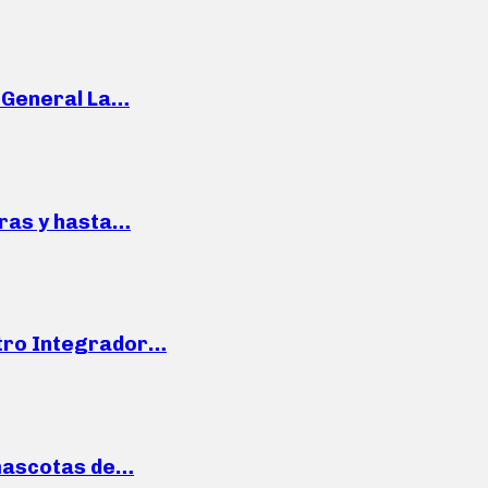
e General La…
pras y hasta…
ntro Integrador…
mascotas de…