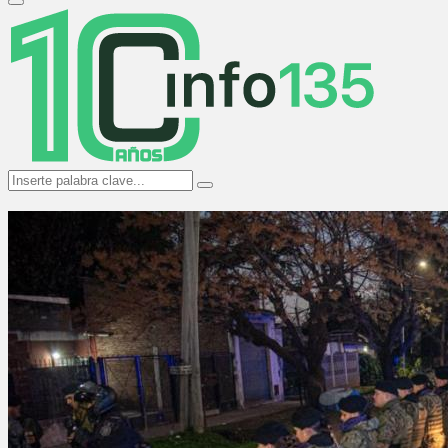
Primary
Menu
Search
Search
for: