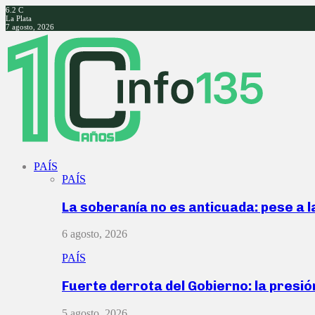
6.2
C
La Plata
7 agosto, 2026
Facebook
Twitter
Instagram
Youtube
PAÍS
PAÍS
La soberanía no es anticuada: pese a 
6 agosto, 2026
PAÍS
Fuerte derrota del Gobierno: la presió
5 agosto, 2026