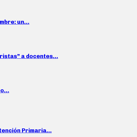
iembre: un…
roristas” a docentes…
cto…
Atención Primaria…