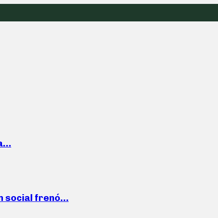
la…
n social frenó…