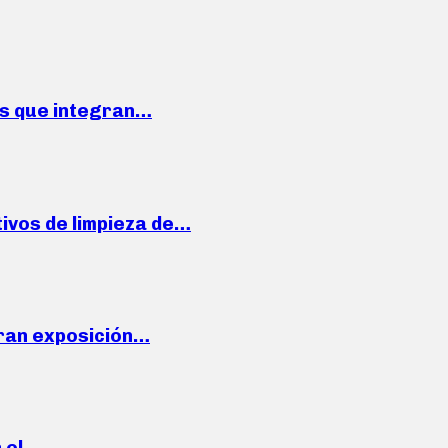
ses que integran…
ivos de limpieza de…
ran exposición…
n el…