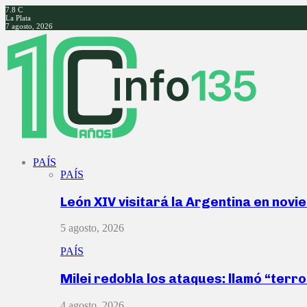
7.8
C
La Plata
7 agosto, 2026
Facebook
Twitter
Instagram
Youtube
PAÍS
PAÍS
León XIV visitará la Argentina en nov
5 agosto, 2026
PAÍS
Milei redobla los ataques: llamó “ter
4 agosto, 2026