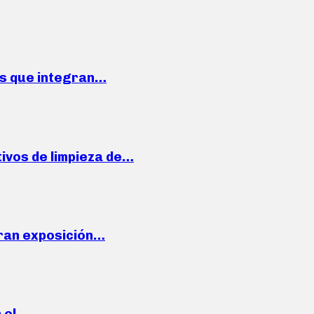
ses que integran…
ivos de limpieza de…
ran exposición…
n el…