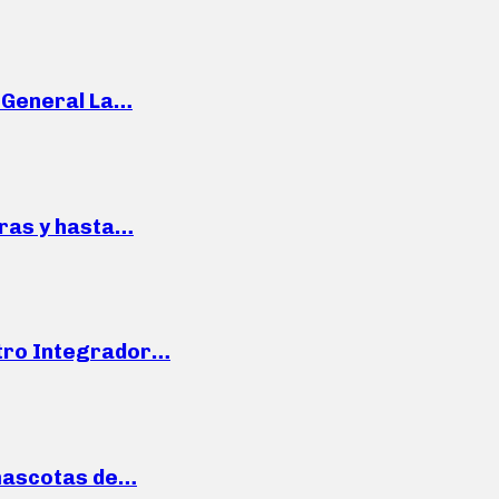
e General La…
pras y hasta…
ntro Integrador…
mascotas de…