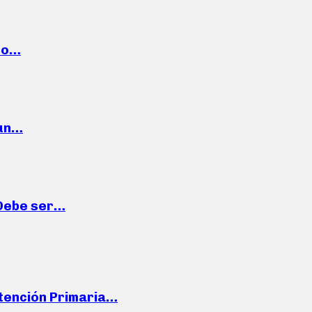
cto…
 un…
“Debe ser…
Atención Primaria…