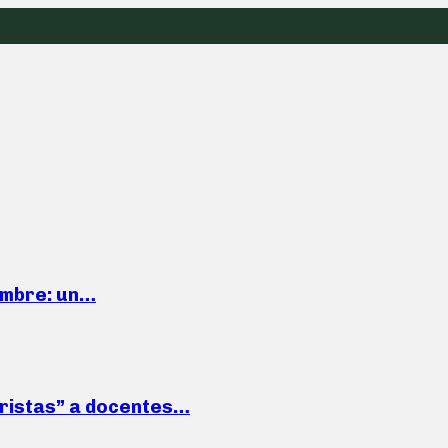
iembre: un…
roristas” a docentes…