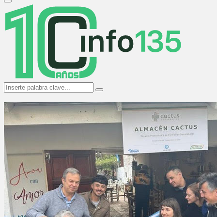
Primary
Menu
Search
Search
for: