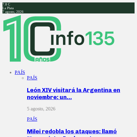
7.8
C
La Plata
7 agosto, 2026
Facebook
Twitter
Instagram
Youtube
PAÍS
PAÍS
León XIV visitará la Argentina en
noviembre: un…
5 agosto, 2026
PAÍS
Milei redobla los ataques: llamó