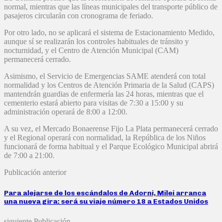
normal, mientras que las líneas municipales del transporte público de
pasajeros circularán con cronograma de feriado.
Por otro lado, no se aplicará el sistema de Estacionamiento Medido,
aunque sí se realizarán los controles habituales de tránsito y
nocturnidad, y el Centro de Atención Municipal (CAM)
permanecerá cerrado.
Asimismo, el Servicio de Emergencias SAME atenderá con total
normalidad y los Centros de Atención Primaria de la Salud (CAPS)
mantendrán guardias de enfermería las 24 horas, mientras que el
cementerio estará abierto para visitas de 7:30 a 15:00 y su
administración operará de 8:00 a 12:00.
A su vez, el Mercado Bonaerense Fijo La Plata permanecerá cerrado
y el Regional operará con normalidad, la República de los Niños
funcionará de forma habitual y el Parque Ecológico Municipal abrirá
de 7:00 a 21:00.
Publicación anterior
Para alejarse de los escándalos de Adorni, Milei arranca
una nueva gira: será su viaje número 18 a Estados Unidos
siguiente Publicación