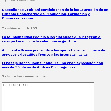
Cascallares y Fabiani participaron de la inauguración de un
Espacio Cooperativo de Producción, Formación y
Comercialización
También en info135
La Municipalidad recibió a los platenses que integran el
cuerpo técnico de la selección argentina
Almirante Brown profundiza los operativos de limpieza de
arroyos y desagües frente a las intensas lluvias
El Pasaje Dardo Rocha inaugura una gran exposición con
más de 50 obras de Andrés Compagnucci
Salir de los comentarios