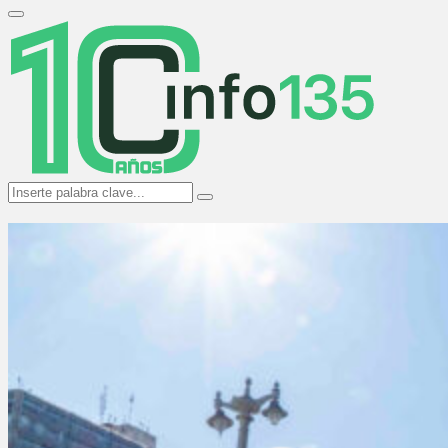
Search
for:
Primary
Menu
Search
Search
for: