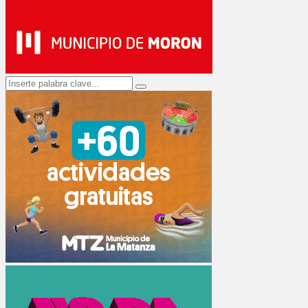
Search
Search
for: