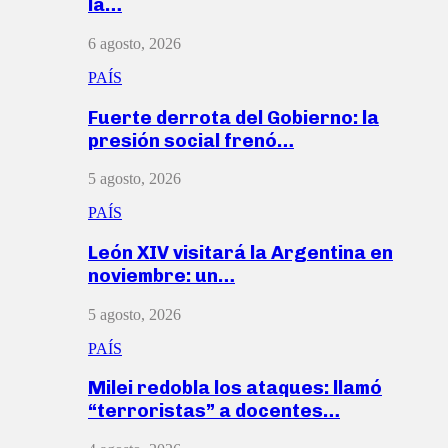
la…
6 agosto, 2026
PAÍS
Fuerte derrota del Gobierno: la
presión social frenó…
5 agosto, 2026
PAÍS
León XIV visitará la Argentina en
noviembre: un…
5 agosto, 2026
PAÍS
Milei redobla los ataques: llamó
“terroristas” a docentes…