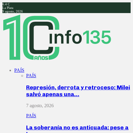
6.4
C
La Plata
9 agosto, 2026
Facebook
Twitter
Instagram
Youtube
PAÍS
PAÍS
Represión, derrota y retroceso: Milei
salvó apenas una…
7 agosto, 2026
PAÍS
La soberanía no es anticuada: pese a