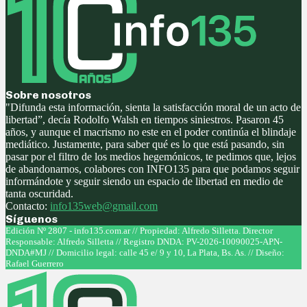
Sobre nosotros
"Difunda esta información, sienta la satisfacción moral de un acto de
libertad”, decía Rodolfo Walsh en tiempos siniestros. Pasaron 45
años, y aunque el macrismo no este en el poder continúa el blindaje
mediático. Justamente, para saber qué es lo que está pasando, sin
pasar por el filtro de los medios hegemónicos, te pedimos que, lejos
de abandonarnos, colabores con INFO135 para que podamos seguir
informándote y seguir siendo un espacio de libertad en medio de
tanta oscuridad.
Contacto:
info135web@gmail.com
Síguenos
Facebook
Twitter
Instagram
Youtube
Edición Nº 2807 - info135.com.ar // Propiedad: Alfredo Silletta. Director
Responsable: Alfredo Silletta // Registro DNDA: PV-2026-10090025-APN-
DNDA#MJ // Domicilio legal: calle 45 e/ 9 y 10, La Plata, Bs. As. // Diseño:
Rafael Guerrero