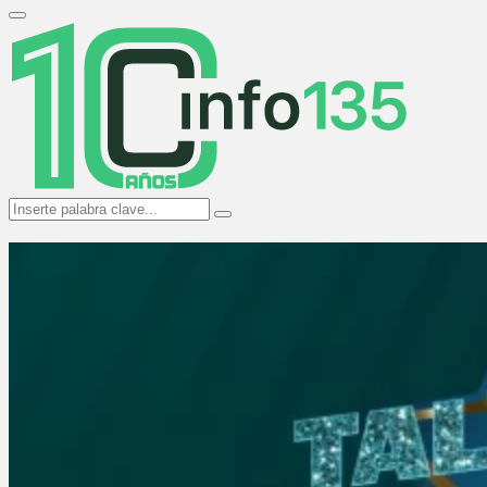
Search
for:
Primary
Menu
Search
Search
for: