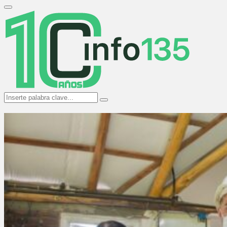
Search
for:
Primary
Menu
Search
Search
for: