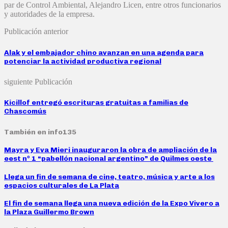
par de Control Ambiental, Alejandro Licen, entre otros funcionarios
y autoridades de la empresa.
Publicación anterior
Alak y el embajador chino avanzan en una agenda para
potenciar la actividad productiva regional
siguiente Publicación
Kicillof entregó escrituras gratuitas a familias de
Chascomús
También en info135
Mayra y Eva Mieri inauguraron la obra de ampliación de la
eest nº 1 “pabellón nacional argentino” de Quilmes oeste
Llega un fin de semana de cine, teatro, música y arte a los
espacios culturales de La Plata
El fin de semana llega una nueva edición de la Expo Vivero a
la Plaza Guillermo Brown