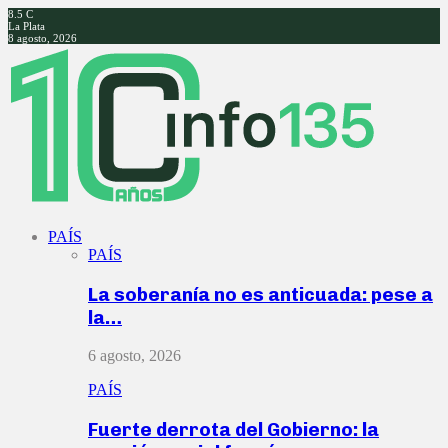
8.5
C
La Plata
8 agosto, 2026
Facebook
Twitter
Instagram
Youtube
PAÍS
PAÍS
La soberanía no es anticuada: pese a
la…
6 agosto, 2026
PAÍS
Fuerte derrota del Gobierno: la