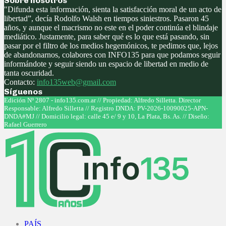
Sobre nosotros
"Difunda esta información, sienta la satisfacción moral de un acto de
libertad”, decía Rodolfo Walsh en tiempos siniestros. Pasaron 45
años, y aunque el macrismo no este en el poder continúa el blindaje
mediático. Justamente, para saber qué es lo que está pasando, sin
pasar por el filtro de los medios hegemónicos, te pedimos que, lejos
de abandonarnos, colabores con INFO135 para que podamos seguir
informándote y seguir siendo un espacio de libertad en medio de
tanta oscuridad.
Contacto:
info135web@gmail.com
Síguenos
Facebook
Twitter
Instagram
Youtube
Edición Nº 2807 - info135.com.ar // Propiedad: Alfredo Silletta. Director
Responsable: Alfredo Silletta // Registro DNDA: PV-2026-10090025-APN-
DNDA#MJ // Domicilio legal: calle 45 e/ 9 y 10, La Plata, Bs. As. // Diseño:
Rafael Guerrero
Facebook
Twitter
Instagram
Youtube
PAÍS