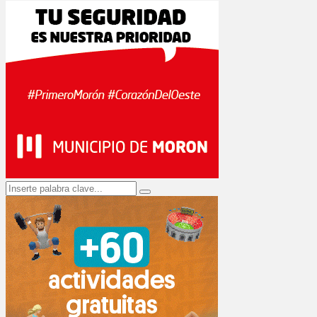
Search
Search
for: