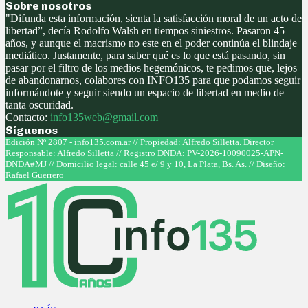
Sobre nosotros
"Difunda esta información, sienta la satisfacción moral de un acto de
libertad”, decía Rodolfo Walsh en tiempos siniestros. Pasaron 45
años, y aunque el macrismo no este en el poder continúa el blindaje
mediático. Justamente, para saber qué es lo que está pasando, sin
pasar por el filtro de los medios hegemónicos, te pedimos que, lejos
de abandonarnos, colabores con INFO135 para que podamos seguir
informándote y seguir siendo un espacio de libertad en medio de
tanta oscuridad.
Contacto:
info135web@gmail.com
Síguenos
Facebook
Twitter
Instagram
Youtube
Edición Nº 2807 - info135.com.ar // Propiedad: Alfredo Silletta. Director
Responsable: Alfredo Silletta // Registro DNDA: PV-2026-10090025-APN-
DNDA#MJ // Domicilio legal: calle 45 e/ 9 y 10, La Plata, Bs. As. // Diseño:
Rafael Guerrero
Facebook
Twitter
Instagram
Youtube