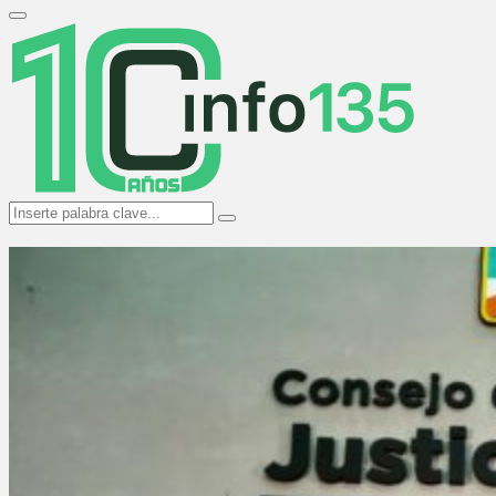
Search
for:
Primary
Menu
Search
Search
for: