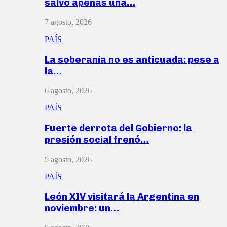
salvó apenas una…
7 agosto, 2026
PAÍS
La soberanía no es anticuada: pese a
la…
6 agosto, 2026
PAÍS
Fuerte derrota del Gobierno: la
presión social frenó…
5 agosto, 2026
PAÍS
León XIV visitará la Argentina en
noviembre: un…