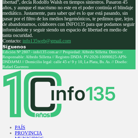
libertad”, decía Rodolfo Walsh en tiempos siniestros. Pasaron 45
años, y aunque el macrismo no este en el poder continúa el blindaje
mediático. Justamente, para saber qué es lo que está pasando, sin
pasar por el filtro de los medios hegemónicos, te pedimos que, lejos
de abandonarnos, colabores con INFO135 para que podamos seguir
informándote y seguir siendo un espacio de libertad en medio de
tanta oscuridad.
Contacto:
info135web@gmail.com
Síguenos
Facebook
Twitter
Instagram
Youtube
Edición Nº 2807 - info135.com.ar // Propiedad: Alfredo Silletta. Director
Responsable: Alfredo Silletta // Registro DNDA: PV-2026-10090025-APN-
DNDA#MJ // Domicilio legal: calle 45 e/ 9 y 10, La Plata, Bs. As. // Diseño:
Rafael Guerrero
Facebook
Twitter
Instagram
Youtube
PAÍS
PROVINCIA