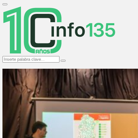
Search
for:
Primary
Menu
Search
Search
for: