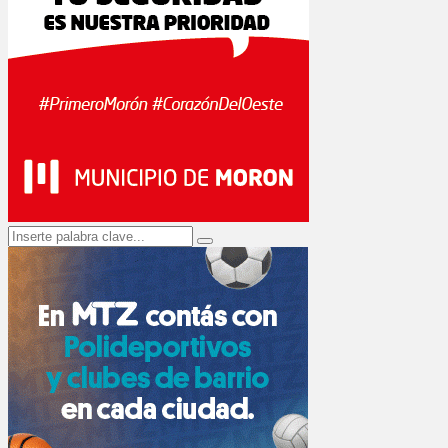
Search
Search
for: