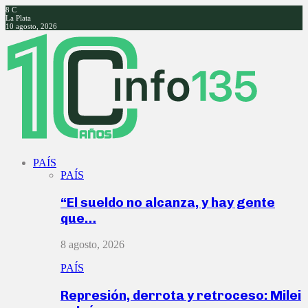
8
C
La Plata
10 agosto, 2026
Facebook
Twitter
Instagram
Youtube
PAÍS
PAÍS
“El sueldo no alcanza, y hay gente
que…
8 agosto, 2026
PAÍS
Represión, derrota y retroceso: Milei