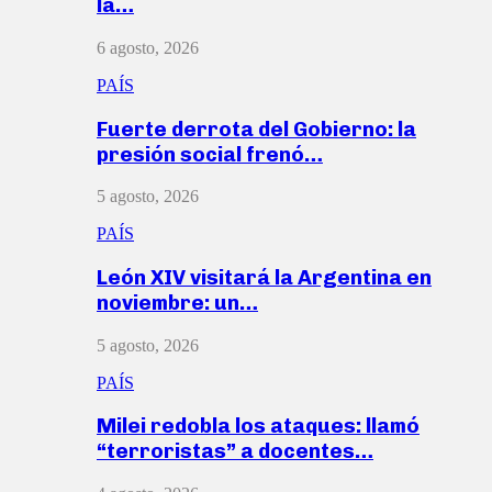
la…
6 agosto, 2026
PAÍS
Fuerte derrota del Gobierno: la
presión social frenó…
5 agosto, 2026
PAÍS
León XIV visitará la Argentina en
noviembre: un…
5 agosto, 2026
PAÍS
Milei redobla los ataques: llamó
“terroristas” a docentes…