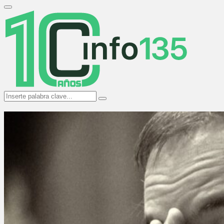
Search
for:
Primary
Menu
Search
Search
for: