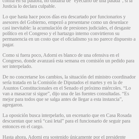
confía en su palabra, no dudaría de “eyectarlo de una patada”, si la
Justicia lo declara culpable.
Lo que hasta hace pocos días era descartado por funcionarios y
asesores del Gobierno, empezó a presentarse como un desenlace
casi inevitable: la acumulación de presiones judiciales, el desgaste
político en el Congreso y el hartazgo interno convirtieron su
permanencia en un costo que el oficialismo ya no parece dispuesto a
pagar.
Como si fuera poco, Adorni es blanco de una ofensiva en el
Congreso, donde avanzará esta semana en comisión un pedido para
ser interpelado.
De no concretarse los cambios, la situación del ministro coordinador
sería tratada en la Comisión de Diputados el martes y en la de
Asuntos Constitucionales en el Senado el próximo miércoles. “Lo
van a masacrar si sigue”, dijo una de las fuentes consultadas. “Es
mejor para todos que se salga antes de llegar a esta instancia”,
agregaron.
La oposición busca interpelarlo, un escenario que en Casa Rosada
descuentan que será “casi letal” para el funcionario de seguir para
entonces en el cargo.
Hasta ahora, Adorni era sostenido únicamente por el presidente