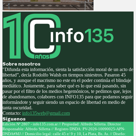
Sobre nosotros
"Difunda esta información, sienta la satisfacción moral de un acto de
libertad”, decía Rodolfo Walsh en tiempos siniestros. Pasaron 45
años, y aunque el macrismo no este en el poder continúa el blindaje
mediático. Justamente, para saber qué es lo que está pasando, sin
pasar por el filtro de los medios hegemónicos, te pedimos que, lejos
de abandonarnos, colabores con INFO135 para que podamos seguir
informándote y seguir siendo un espacio de libertad en medio de
tanta oscuridad.
Contacto:
info135web@gmail.com
Síguenos
Facebook
Twitter
Instagram
Youtube
Edición Nº 2807 - info135.com.ar // Propiedad: Alfredo Silletta. Director
Responsable: Alfredo Silletta // Registro DNDA: PV-2026-10090025-APN-
DNDA#MJ // Domicilio legal: calle 45 e/ 9 y 10, La Plata, Bs. As. // Diseño: