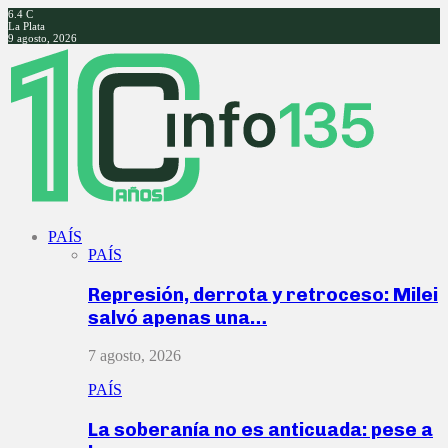
6.4
C
La Plata
9 agosto, 2026
Facebook
Twitter
Instagram
Youtube
PAÍS
PAÍS
Represión, derrota y retroceso: Milei
salvó apenas una…
7 agosto, 2026
PAÍS
La soberanía no es anticuada: pese a