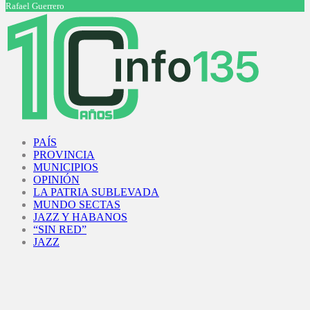
Rafael Guerrero
Facebook
Twitter
Instagram
Youtube
PAÍS
PROVINCIA
MUNICIPIOS
OPINIÓN
LA PATRIA SUBLEVADA
MUNDO SECTAS
JAZZ Y HABANOS
“SIN RED”
JAZZ