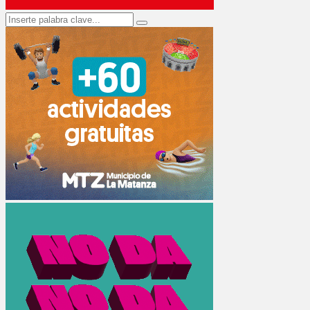
Search
Search
for: