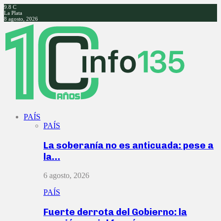
9.8
C
La Plata
8 agosto, 2026
Facebook
Twitter
Instagram
Youtube
PAÍS
PAÍS
La soberanía no es anticuada: pese a
la…
6 agosto, 2026
PAÍS
Fuerte derrota del Gobierno: la