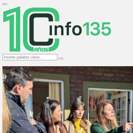
Search
for:
Primary
Menu
Search
Search
for: