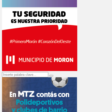
Search
Search
for: