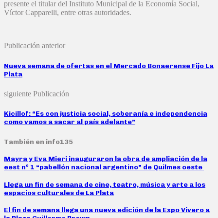
presente el titular del Instituto Municipal de la Economía Social,
Víctor Capparelli, entre otras autoridades.
Publicación anterior
Nueva semana de ofertas en el Mercado Bonaerense Fijo La
Plata
siguiente Publicación
Kicillof: “Es con justicia social, soberanía e independencia
como vamos a sacar al país adelante”
También en info135
Mayra y Eva Mieri inauguraron la obra de ampliación de la
eest nº 1 “pabellón nacional argentino” de Quilmes oeste
Llega un fin de semana de cine, teatro, música y arte a los
espacios culturales de La Plata
El fin de semana llega una nueva edición de la Expo Vivero a