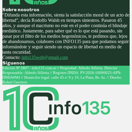
Sobre nosotros
"Difunda esta información, sienta la satisfacción moral de un acto de
libertad”, decía Rodolfo Walsh en tiempos siniestros. Pasaron 45
años, y aunque el macrismo no este en el poder continúa el blindaje
mediático. Justamente, para saber qué es lo que está pasando, sin
pasar por el filtro de los medios hegemónicos, te pedimos que, lejos
de abandonarnos, colabores con INFO135 para que podamos seguir
informándote y seguir siendo un espacio de libertad en medio de
tanta oscuridad.
Contacto:
info135web@gmail.com
Síguenos
Facebook
Twitter
Instagram
Youtube
Edición Nº 2807 - info135.com.ar // Propiedad: Alfredo Silletta. Director
Responsable: Alfredo Silletta // Registro DNDA: PV-2026-10090025-APN-
DNDA#MJ // Domicilio legal: calle 45 e/ 9 y 10, La Plata, Bs. As. // Diseño:
Rafael Guerrero