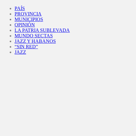
Facebook
Twitter
Instagram
Youtube
PAÍS
PROVINCIA
MUNICIPIOS
OPINIÓN
LA PATRIA SUBLEVADA
MUNDO SECTAS
JAZZ Y HABANOS
“SIN RED”
JAZZ