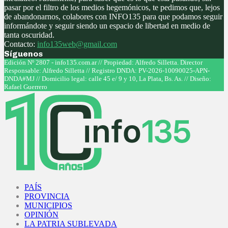
pasar por el filtro de los medios hegemónicos, te pedimos que, lejos
de abandonarnos, colabores con INFO135 para que podamos seguir
informándote y seguir siendo un espacio de libertad en medio de
tanta oscuridad.
Contacto:
info135web@gmail.com
Síguenos
Facebook
Twitter
Instagram
Youtube
Edición Nº 2807 - info135.com.ar // Propiedad: Alfredo Silletta. Director
Responsable: Alfredo Silletta // Registro DNDA: PV-2026-10090025-APN-
DNDA#MJ // Domicilio legal: calle 45 e/ 9 y 10, La Plata, Bs. As. // Diseño:
Rafael Guerrero
Facebook
Twitter
Instagram
Youtube
PAÍS
PROVINCIA
MUNICIPIOS
OPINIÓN
LA PATRIA SUBLEVADA