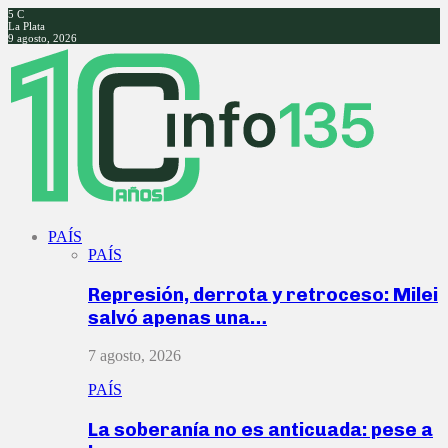
5
C
La Plata
9 agosto, 2026
Facebook
Twitter
Instagram
Youtube
PAÍS
PAÍS
Represión, derrota y retroceso: Milei
salvó apenas una…
7 agosto, 2026
PAÍS
La soberanía no es anticuada: pese a