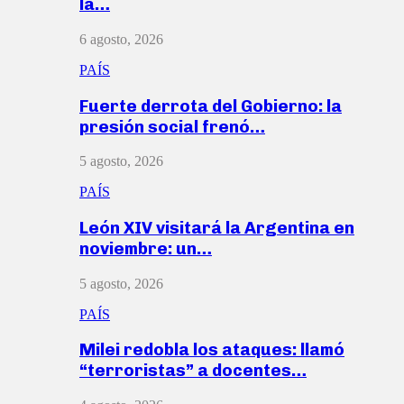
la…
6 agosto, 2026
PAÍS
Fuerte derrota del Gobierno: la
presión social frenó…
5 agosto, 2026
PAÍS
León XIV visitará la Argentina en
noviembre: un…
5 agosto, 2026
PAÍS
Milei redobla los ataques: llamó
“terroristas” a docentes…