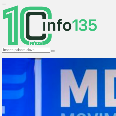
Search
for:
Primary
Menu
Search
Search
for: