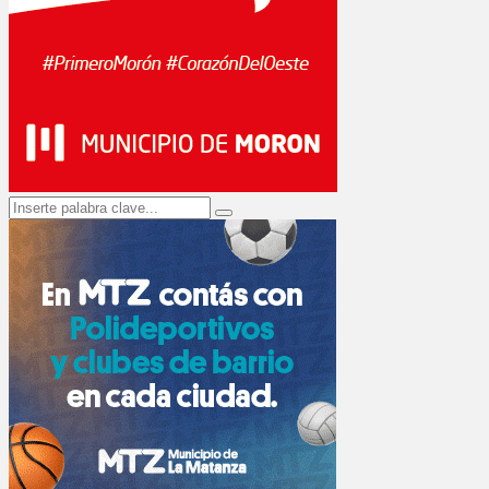
Search
Search
for: