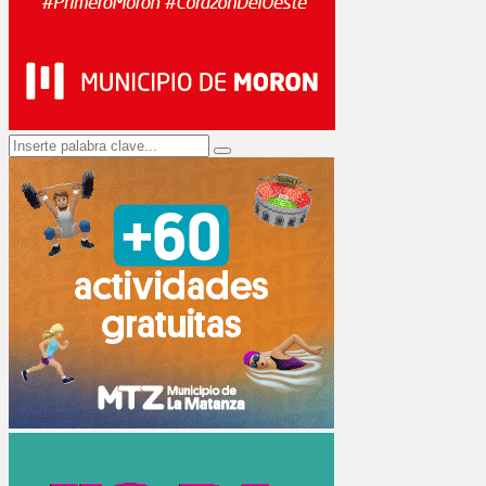
Search
Search
for: