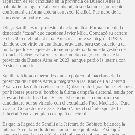
aspiración de ser candidato en la provincia de Buenos Aires al
habilitarle un lugar de alta visibilidad, desde la que seguramente
confrontará en forma abierta con Axel Kicillof. Fue parte de la
conversación entre ellos.
Diego Santilli es un profesional de la política. Forma parte de la
denostada “casta” que cuestiona Javier Milei. Comenzó su carrera
en los 90, en el duhaldismo. Años más tarde se integró al PRO,
donde se convirtió en una figura gravitante para ese espacio, a tal
punto que fue vicejefe de Gobierno porteño durante la gestión de
Horacio Rodríguez Larreta y precandidato a gobernador de la
provincia de Buenos Aires en 2023, aunque perdió la interna con
Néstor Grindetti.
Santilli y Ritondo fueron los que empujaron al macrismo de la
provincia de Buenos Aires a integrarse a las listas de La Libertad
Avanza en las últimas elecciones. Quizás su designación sea el pago
por haberse puesto al hombro la última campaña electoral, teñida por
el escándalo de José Luis Espert. El economista renunció a su
candidatura por su vínculo con el extraditado Fred Machado. “Para
votar al Colorado, marcás al Pelado”: fue el ridículo spot de La
Libertad Avanza en plena campaña electoral.
Es que la llegada de Santilli a la Jefatura de Gabinete balancea la
interna. Su entorno lo define como “un equilibrista”. Así logró
ganarse la confianza de Karina Milei, pero también generar buen