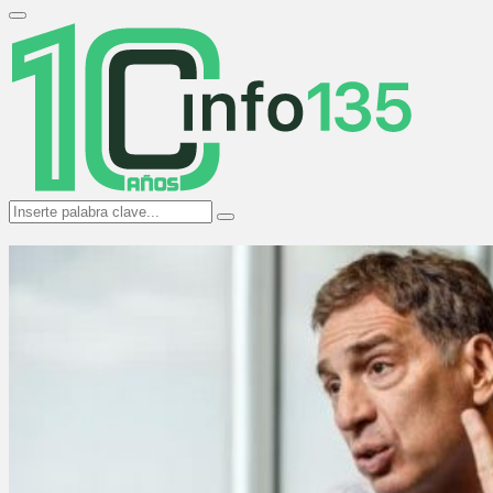
Search
for:
Primary
Menu
Search
Search
for: