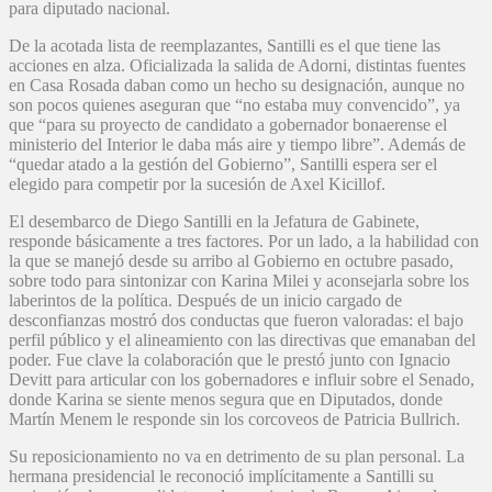
para diputado nacional.
De la acotada lista de reemplazantes, Santilli es el que tiene las
acciones en alza. Oficializada la salida de Adorni, distintas fuentes
en Casa Rosada daban como un hecho su designación, aunque no
son pocos quienes aseguran que “no estaba muy convencido”, ya
que “para su proyecto de candidato a gobernador bonaerense el
ministerio del Interior le daba más aire y tiempo libre”. Además de
“quedar atado a la gestión del Gobierno”, Santilli espera ser el
elegido para competir por la sucesión de Axel Kicillof.
El desembarco de Diego Santilli en la Jefatura de Gabinete,
responde básicamente a tres factores. Por un lado, a la habilidad con
la que se manejó desde su arribo al Gobierno en octubre pasado,
sobre todo para sintonizar con Karina Milei y aconsejarla sobre los
laberintos de la política. Después de un inicio cargado de
desconfianzas mostró dos conductas que fueron valoradas: el bajo
perfil público y el alineamiento con las directivas que emanaban del
poder. Fue clave la colaboración que le prestó junto con Ignacio
Devitt para articular con los gobernadores e influir sobre el Senado,
donde Karina se siente menos segura que en Diputados, donde
Martín Menem le responde sin los corcoveos de Patricia Bullrich.
Su reposicionamiento no va en detrimento de su plan personal. La
hermana presidencial le reconoció implícitamente a Santilli su