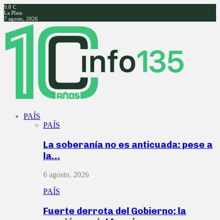
9.8
C
La Plata
7 agosto, 2026
Facebook
Twitter
Instagram
Youtube
PAÍS
PAÍS
La soberanía no es anticuada: pese a
la…
6 agosto, 2026
PAÍS
Fuerte derrota del Gobierno: la