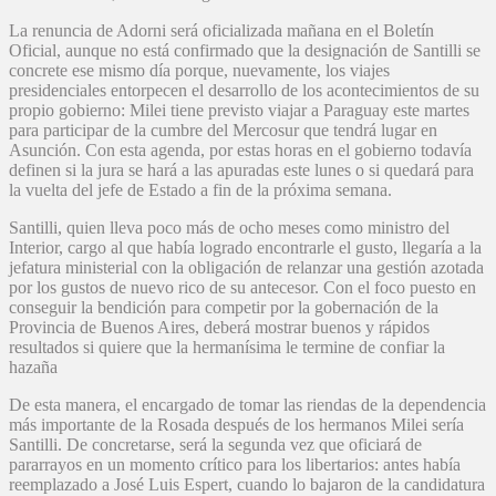
La renuncia de Adorni será oficializada mañana en el Boletín
Oficial, aunque no está confirmado que la designación de Santilli se
concrete ese mismo día porque, nuevamente, los viajes
presidenciales entorpecen el desarrollo de los acontecimientos de su
propio gobierno: Milei tiene previsto viajar a Paraguay este martes
para participar de la cumbre del Mercosur que tendrá lugar en
Asunción. Con esta agenda, por estas horas en el gobierno todavía
definen si la jura se hará a las apuradas este lunes o si quedará para
la vuelta del jefe de Estado a fin de la próxima semana.
Santilli, quien lleva poco más de ocho meses como ministro del
Interior, cargo al que había logrado encontrarle el gusto, llegaría a la
jefatura ministerial con la obligación de relanzar una gestión azotada
por los gustos de nuevo rico de su antecesor. Con el foco puesto en
conseguir la bendición para competir por la gobernación de la
Provincia de Buenos Aires, deberá mostrar buenos y rápidos
resultados si quiere que la hermanísima le termine de confiar la
hazaña
De esta manera, el encargado de tomar las riendas de la dependencia
más importante de la Rosada después de los hermanos Milei sería
Santilli. De concretarse, será la segunda vez que oficiará de
pararrayos en un momento crítico para los libertarios: antes había
reemplazado a José Luis Espert, cuando lo bajaron de la candidatura