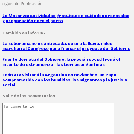
siguiente Publicación
La Matanza: actividades gratuitas de cuidados prenatales
y preparación para el parto
También en info135
La soberanía no es anticuada: pese a la lluvia, miles
marchan al Congreso para frenar el proyecto del Gobierno
Fuerte derrota del Gobierno: la presión social frenó el
intento de extranjerizar las tierras argentinas
León XIV visitará la Argentina en noviembre: un Papa
comprometido con los humildes, los migrantes y la justicia
social
Salir de los comentarios