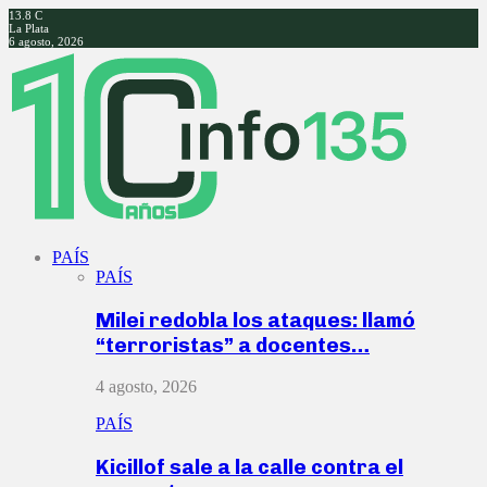
13.8
C
La Plata
6 agosto, 2026
Facebook
Twitter
Instagram
Youtube
PAÍS
PAÍS
Milei redobla los ataques: llamó
“terroristas” a docentes…
4 agosto, 2026
PAÍS
Kicillof sale a la calle contra el