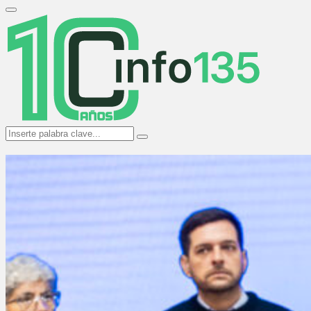
Search
for:
Primary
Menu
Search
Search
for: