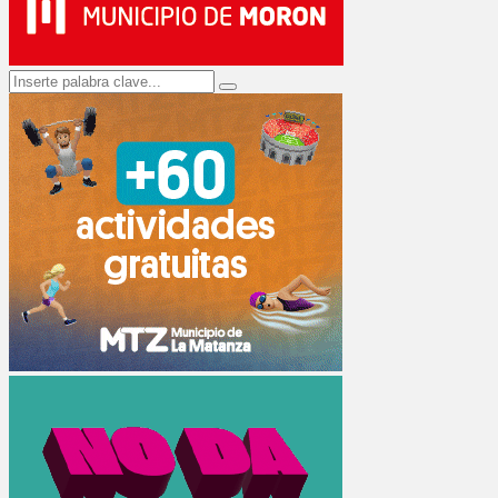
Search
Search
for: