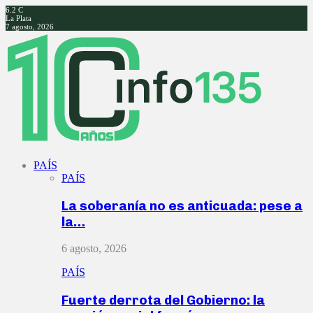
6.2
C
La Plata
7 agosto, 2026
Facebook
Twitter
Instagram
Youtube
PAÍS
PAÍS
La soberanía no es anticuada: pese a
la…
6 agosto, 2026
PAÍS
Fuerte derrota del Gobierno: la