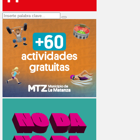
Search
Search
for: