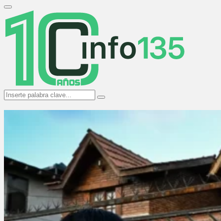
Search
for:
Primary
Menu
Search
Search
for: