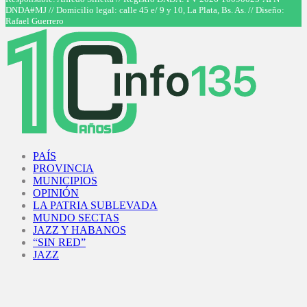
DNDA#MJ // Domicilio legal: calle 45 e/ 9 y 10, La Plata, Bs. As. // Diseño:
Rafael Guerrero
Facebook
Twitter
Instagram
Youtube
PAÍS
PROVINCIA
MUNICIPIOS
OPINIÓN
LA PATRIA SUBLEVADA
MUNDO SECTAS
JAZZ Y HABANOS
“SIN RED”
JAZZ