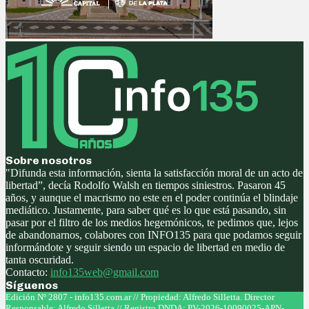
Sobre nosotros
"Difunda esta información, sienta la satisfacción moral de un acto de
libertad”, decía Rodolfo Walsh en tiempos siniestros. Pasaron 45
años, y aunque el macrismo no este en el poder continúa el blindaje
mediático. Justamente, para saber qué es lo que está pasando, sin
pasar por el filtro de los medios hegemónicos, te pedimos que, lejos
de abandonarnos, colabores con INFO135 para que podamos seguir
informándote y seguir siendo un espacio de libertad en medio de
tanta oscuridad.
Contacto:
info135web@gmail.com
Síguenos
Facebook
Twitter
Instagram
Youtube
Edición Nº 2807 - info135.com.ar // Propiedad: Alfredo Silletta. Director
Responsable: Alfredo Silletta // Registro DNDA: PV-2026-10090025-APN-