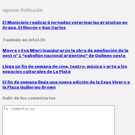
siguiente Publicación
El Municipio realizará jornadas veterinarias gratuitas en
Arana, El Rincón y San Carlos
También en info135
Mayra y Eva Mieri inauguraron la obra de ampliación de la
eest nº 1 “pabellón nacional argentino” de Quilmes oeste
Llega un fin de semana de cine, teatro, música y arte a los
espacios culturales de La Plata
El fin de semana llega una nueva edición de la Expo Vivero a
la Plaza Guillermo Brown
Salir de los comentarios