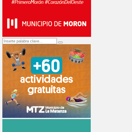
Search
Search
for: