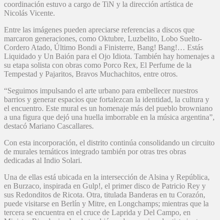
coordinación estuvo a cargo de TiN y la dirección artística de
Nicolás Vicente.
Entre las imágenes pueden apreciarse referencias a discos que
marcaron generaciones, como Oktubre, Luzbelito, Lobo Suelto-
Cordero Atado, Último Bondi a Finisterre, Bang! Bang!… Estás
Liquidado y Un Baión para el Ojo Idiota. También hay homenajes a
su etapa solista con obras como Porco Rex, El Perfume de la
Tempestad y Pajaritos, Bravos Muchachitos, entre otros.
“Seguimos impulsando el arte urbano para embellecer nuestros
barrios y generar espacios que fortalezcan la identidad, la cultura y
el encuentro. Este mural es un homenaje más del pueblo browniano
a una figura que dejó una huella imborrable en la música argentina”,
destacó Mariano Cascallares.
Con esta incorporación, el distrito continúa consolidando un circuito
de murales temáticos integrado también por otras tres obras
dedicadas al Indio Solari.
Una de ellas está ubicada en la intersección de Alsina y República,
en Burzaco, inspirada en Gulp!, el primer disco de Patricio Rey y
sus Redonditos de Ricota. Otra, titulada Banderas en tu Corazón,
puede visitarse en Berlín y Mitre, en Longchamps; mientras que la
tercera se encuentra en el cruce de Laprida y Del Campo, en