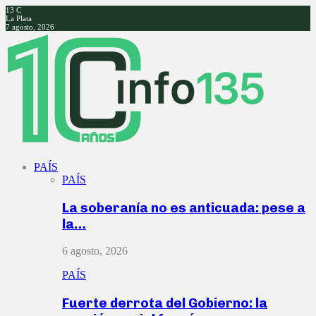
13
C
La Plata
7 agosto, 2026
Facebook
Twitter
Instagram
Youtube
PAÍS
PAÍS
La soberanía no es anticuada: pese a
la…
6 agosto, 2026
PAÍS
Fuerte derrota del Gobierno: la