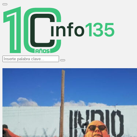
Search
for:
Primary
Menu
Search
Search
for: