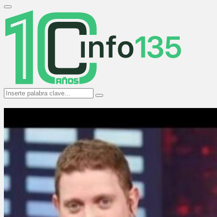
Search
for:
Primary
Menu
Search
Search
for: