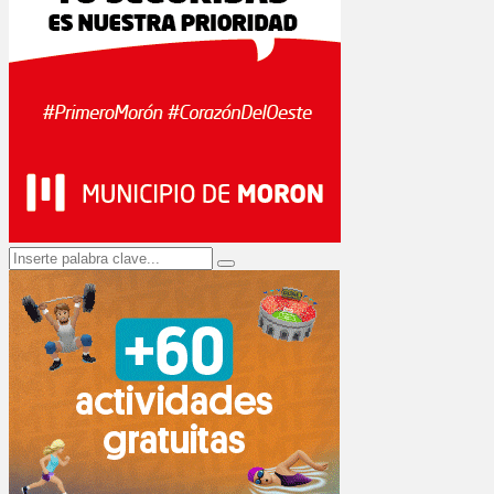
Search
Search
for: