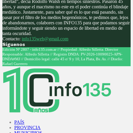
libertad”, decía Rodolfo Walsh en tiempos siniestros. Pasaron 45
años, y aunque el macrismo no este en el poder continúa el blindaje
mediático. Justamente, para saber qué es lo que está pasando, sin
pasar por el filtro de los medios hegemónicos, te pedimos que, lejos
de abandonarnos, colabores con INFO135 para que podamos seguir
informándote y seguir siendo un espacio de libertad en medio de
tanta oscuridad.
Contacto:
info135web@gmail.com
Síguenos
Facebook
Twitter
Instagram
Youtube
Edición Nº 2807 - info135.com.ar // Propiedad: Alfredo Silletta. Director
Responsable: Alfredo Silletta // Registro DNDA: PV-2026-10090025-APN-
DNDA#MJ // Domicilio legal: calle 45 e/ 9 y 10, La Plata, Bs. As. // Diseño:
Rafael Guerrero
Facebook
Twitter
Instagram
Youtube
PAÍS
PROVINCIA
MUNICIPIOS