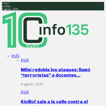
13.8
C
La Plata
6 agosto, 2026
Facebook
Twitter
Instagram
Youtube
PAÍS
PAÍS
Milei redobla los ataques: llamó
“terroristas” a docentes…
4 agosto, 2026
PAÍS
Kicillof sale a la calle contra el