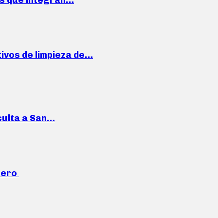
ivos de limpieza de…
culta a San…
mero