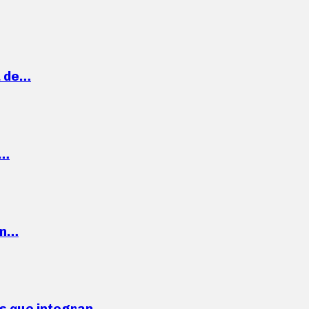
a de…
,…
ón…
ses que integran…