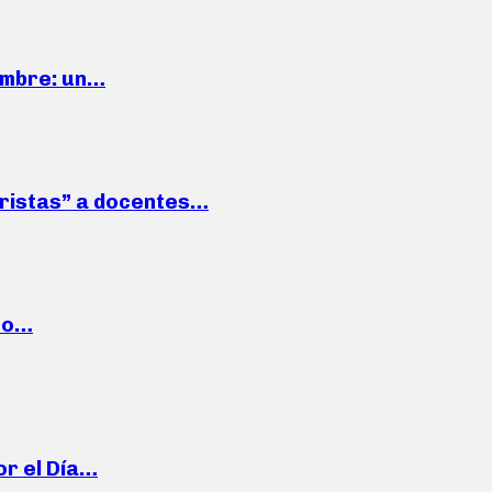
iembre: un…
roristas” a docentes…
cto…
or el Día…