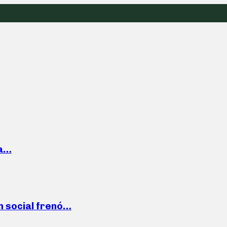
la…
n social frenó…