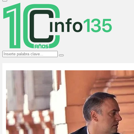
Primary
Menu
Search
Search
for: