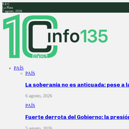
9.8
C
La Plata
7 agosto, 2026
Facebook
Twitter
Instagram
Youtube
PAÍS
PAÍS
La soberanía no es anticuada: pese a 
6 agosto, 2026
PAÍS
Fuerte derrota del Gobierno: la presió
5 agosto, 2026