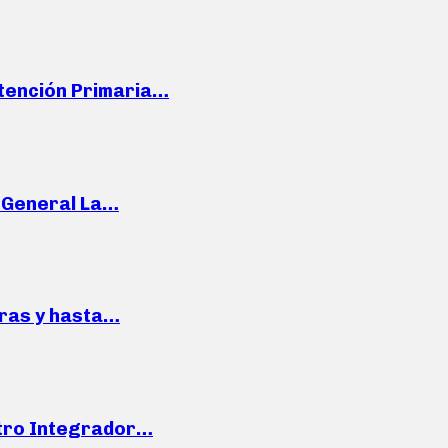
Atención Primaria…
e General La…
pras y hasta…
ntro Integrador…