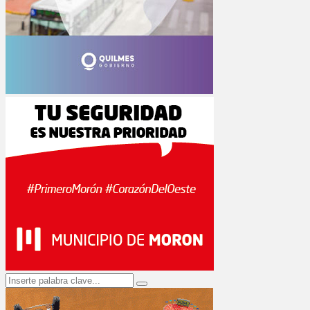
Search
Search
for: