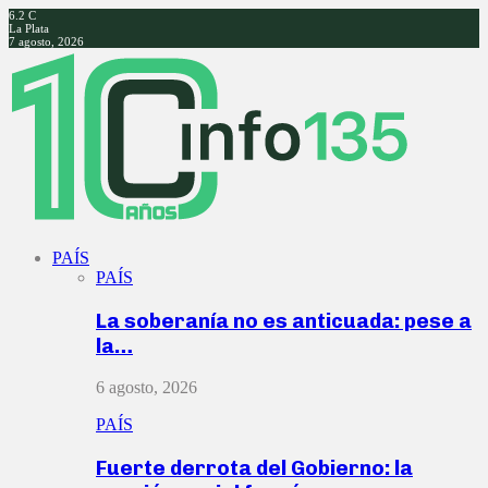
6.2
C
La Plata
7 agosto, 2026
Facebook
Twitter
Instagram
Youtube
PAÍS
PAÍS
La soberanía no es anticuada: pese a
la…
6 agosto, 2026
PAÍS
Fuerte derrota del Gobierno: la