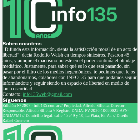
Sobre nosotros
"Difunda esta información, sienta la satisfacción moral de un acto de
libertad”, decía Rodolfo Walsh en tiempos siniestros. Pasaron 45
años, y aunque el macrismo no este en el poder continúa el blindaje
mediático. Justamente, para saber qué es lo que está pasando, sin
pasar por el filtro de los medios hegemónicos, te pedimos que, lejos
de abandonarnos, colabores con INFO135 para que podamos seguir
informándote y seguir siendo un espacio de libertad en medio de
tanta oscuridad.
Contacto:
info135web@gmail.com
Síguenos
Facebook
Twitter
Instagram
Youtube
Edición Nº 2807 - info135.com.ar // Propiedad: Alfredo Silletta. Director
Responsable: Alfredo Silletta // Registro DNDA: PV-2026-10090025-APN-
DNDA#MJ // Domicilio legal: calle 45 e/ 9 y 10, La Plata, Bs. As. // Diseño:
Rafael Guerrero