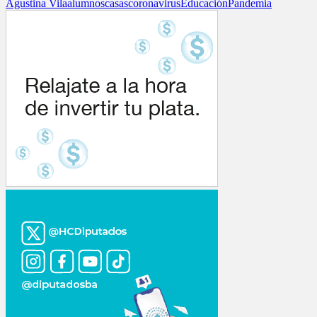
Agustina Vila
alumnos
casas
coronavirus
Educación
Pandemia