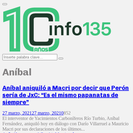
Search
for:
Primary
Menu
Search
Search
for:
Aníbal
Aníbal aniquiló a Macri por decir que Perón
sería de JxC: “Es el mismo papanatas de
siempre”
27 marzo, 2021
27 marzo, 2021
0
852
El interventor de Yacimientos Carboníferos Río Turbio, Aníbal
Fernández, aniquiló hoy en diálogo con Darío Villarruel a Mauricio
Macri por sus declaraciones de los últimos...