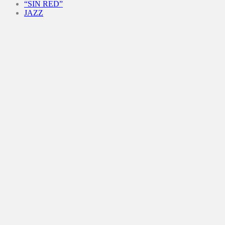
“SIN RED”
JAZZ