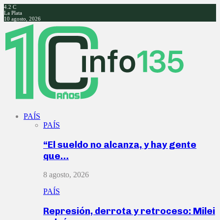
4.2
C
La Plata
10 agosto, 2026
Facebook
Twitter
Instagram
Youtube
PAÍS
PAÍS
“El sueldo no alcanza, y hay gente
que…
8 agosto, 2026
PAÍS
Represión, derrota y retroceso: Milei