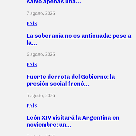
salvó apenas una…
7 agosto, 2026
PAÍS
La soberanía no es anticuada: pese a
la…
6 agosto, 2026
PAÍS
Fuerte derrota del Gobierno: la
presión social frenó…
5 agosto, 2026
PAÍS
León XIV visitará la Argentina en
noviembre: un…