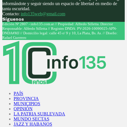
informándote y seguir siendo un espacio de libertad en medio de
tanta oscuridad.
Contacto:
info135web@gmail.com
Síguenos
Facebook
Twitter
Instagram
Youtube
Edición Nº 2807 - info135.com.ar // Propiedad: Alfredo Silletta. Director
Responsable: Alfredo Silletta // Registro DNDA: PV-2026-10090025-APN-
DNDA#MJ // Domicilio legal: calle 45 e/ 9 y 10, La Plata, Bs. As. // Diseño:
Rafael Guerrero
Facebook
Twitter
Instagram
Youtube
PAÍS
PROVINCIA
MUNICIPIOS
OPINIÓN
LA PATRIA SUBLEVADA
MUNDO SECTAS
JAZZ Y HABANOS