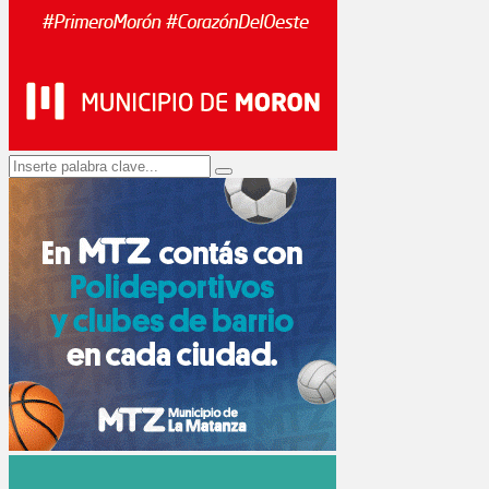
Search
Search
for: