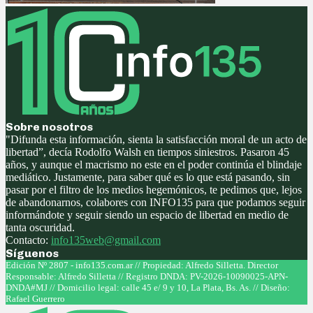
Sobre nosotros
"Difunda esta información, sienta la satisfacción moral de un acto de
libertad”, decía Rodolfo Walsh en tiempos siniestros. Pasaron 45
años, y aunque el macrismo no este en el poder continúa el blindaje
mediático. Justamente, para saber qué es lo que está pasando, sin
pasar por el filtro de los medios hegemónicos, te pedimos que, lejos
de abandonarnos, colabores con INFO135 para que podamos seguir
informándote y seguir siendo un espacio de libertad en medio de
tanta oscuridad.
Contacto:
info135web@gmail.com
Síguenos
Facebook
Twitter
Instagram
Youtube
Edición Nº 2807 - info135.com.ar // Propiedad: Alfredo Silletta. Director
Responsable: Alfredo Silletta // Registro DNDA: PV-2026-10090025-APN-
DNDA#MJ // Domicilio legal: calle 45 e/ 9 y 10, La Plata, Bs. As. // Diseño:
Rafael Guerrero