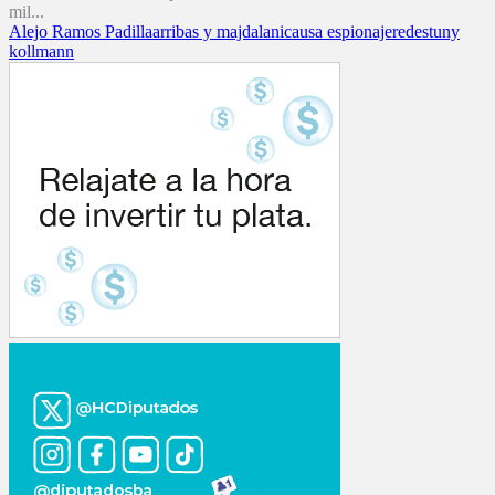
mil...
Alejo Ramos Padilla
arribas y majdalani
causa espionaje
redes
tuny
kollmann