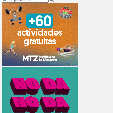
Search
for: