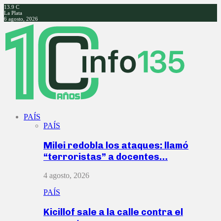
13.9
C
La Plata
6 agosto, 2026
Facebook
Twitter
Instagram
Youtube
PAÍS
PAÍS
Milei redobla los ataques: llamó
“terroristas” a docentes…
4 agosto, 2026
PAÍS
Kicillof sale a la calle contra el