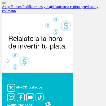
mil...
Alejo Ramos Padilla
arribas y majdalani
causa espionaje
redes
tuny
kollmann