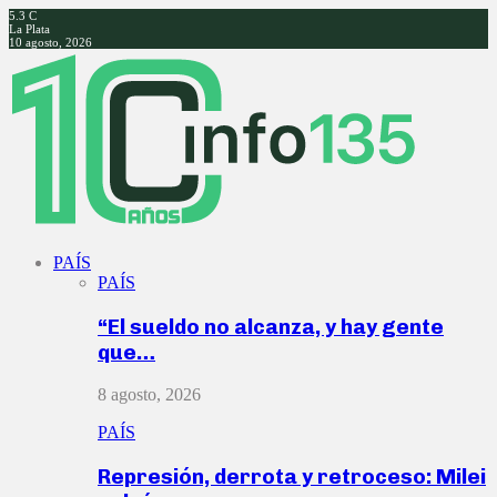
5.3
C
La Plata
10 agosto, 2026
Facebook
Twitter
Instagram
Youtube
PAÍS
PAÍS
“El sueldo no alcanza, y hay gente
que…
8 agosto, 2026
PAÍS
Represión, derrota y retroceso: Milei