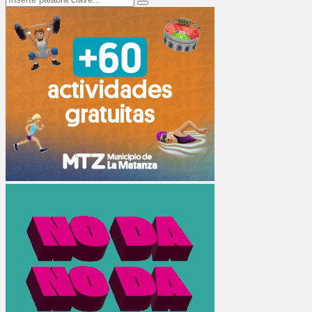
Search
for: