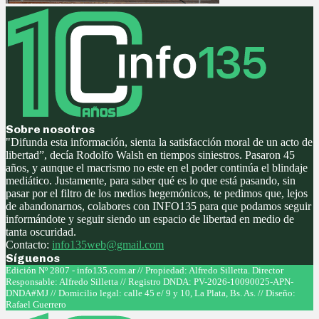
Sobre nosotros
"Difunda esta información, sienta la satisfacción moral de un acto de
libertad”, decía Rodolfo Walsh en tiempos siniestros. Pasaron 45
años, y aunque el macrismo no este en el poder continúa el blindaje
mediático. Justamente, para saber qué es lo que está pasando, sin
pasar por el filtro de los medios hegemónicos, te pedimos que, lejos
de abandonarnos, colabores con INFO135 para que podamos seguir
informándote y seguir siendo un espacio de libertad en medio de
tanta oscuridad.
Contacto:
info135web@gmail.com
Síguenos
Facebook
Twitter
Instagram
Youtube
Edición Nº 2807 - info135.com.ar // Propiedad: Alfredo Silletta. Director
Responsable: Alfredo Silletta // Registro DNDA: PV-2026-10090025-APN-
DNDA#MJ // Domicilio legal: calle 45 e/ 9 y 10, La Plata, Bs. As. // Diseño:
Rafael Guerrero