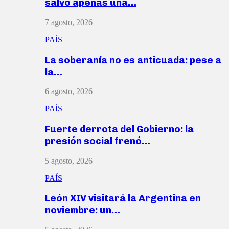
salvó apenas una…
7 agosto, 2026
PAÍS
La soberanía no es anticuada: pese a
la…
6 agosto, 2026
PAÍS
Fuerte derrota del Gobierno: la
presión social frenó…
5 agosto, 2026
PAÍS
León XIV visitará la Argentina en
noviembre: un…