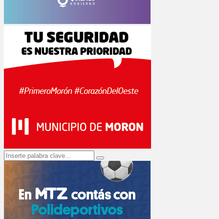
Search
Search
for: