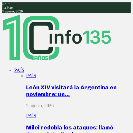
6.1
C
La Plata
7 agosto, 2026
Facebook
Twitter
Instagram
Youtube
PAÍS
PAÍS
León XIV visitará la Argentina en
noviembre: un…
5 agosto, 2026
PAÍS
Milei redobla los ataques: llamó