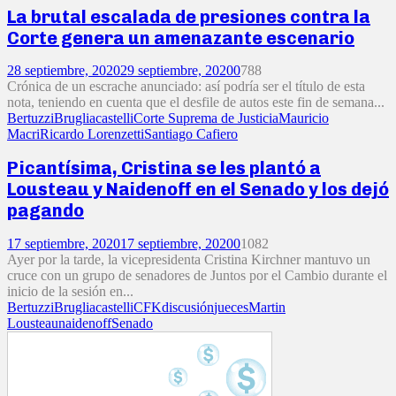
La brutal escalada de presiones contra la
Corte genera un amenazante escenario
28 septiembre, 2020
29 septiembre, 2020
0
788
Crónica de un escrache anunciado: así podría ser el título de esta
nota, teniendo en cuenta que el desfile de autos este fin de semana...
Bertuzzi
Bruglia
castelli
Corte Suprema de Justicia
Mauricio
Macri
Ricardo Lorenzetti
Santiago Cafiero
Picantísima, Cristina se les plantó a
Lousteau y Naidenoff en el Senado y los dejó
pagando
17 septiembre, 2020
17 septiembre, 2020
0
1082
Ayer por la tarde, la vicepresidenta Cristina Kirchner mantuvo un
cruce con un grupo de senadores de Juntos por el Cambio durante el
inicio de la sesión en...
Bertuzzi
Bruglia
castelli
CFK
discusión
jueces
Martin
Lousteau
naidenoff
Senado