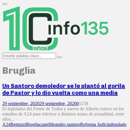
Search
for:
Primary
Menu
Search
Search
for:
Bruglia
Un Santoro demoledor se le plantó al gorila
de Pastor y lo dio vuelta como una media
29 septiembre, 2020
29 septiembre, 2020
0
1258
El legislador del Frente de Todos y asesor de Alberto estuvo en los
estudios de A24 para referirse a distintos temas de actualidad, entre
ellos...
A24
Bertuzzi
Bruglia
castelli
leandro santoro
Reforma Judiciial
traslado