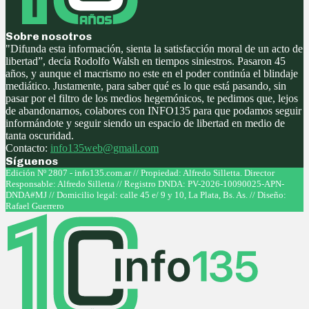
Sobre nosotros
"Difunda esta información, sienta la satisfacción moral de un acto de
libertad”, decía Rodolfo Walsh en tiempos siniestros. Pasaron 45
años, y aunque el macrismo no este en el poder continúa el blindaje
mediático. Justamente, para saber qué es lo que está pasando, sin
pasar por el filtro de los medios hegemónicos, te pedimos que, lejos
de abandonarnos, colabores con INFO135 para que podamos seguir
informándote y seguir siendo un espacio de libertad en medio de
tanta oscuridad.
Contacto:
info135web@gmail.com
Síguenos
Facebook
Twitter
Instagram
Youtube
Edición Nº 2807 - info135.com.ar // Propiedad: Alfredo Silletta. Director
Responsable: Alfredo Silletta // Registro DNDA: PV-2026-10090025-APN-
DNDA#MJ // Domicilio legal: calle 45 e/ 9 y 10, La Plata, Bs. As. // Diseño:
Rafael Guerrero