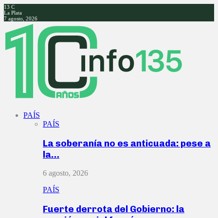
13
C
La Plata
7 agosto, 2026
Facebook
Twitter
Instagram
Youtube
PAÍS
PAÍS
La soberanía no es anticuada: pese a
la…
6 agosto, 2026
PAÍS
Fuerte derrota del Gobierno: la