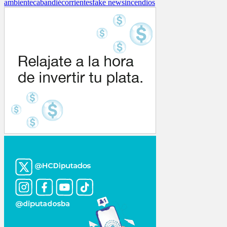
ambiente
cabandié
corrientes
fake news
incendios