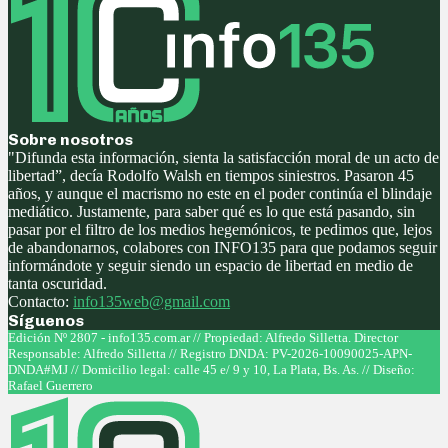
Sobre nosotros
"Difunda esta información, sienta la satisfacción moral de un acto de
libertad”, decía Rodolfo Walsh en tiempos siniestros. Pasaron 45
años, y aunque el macrismo no este en el poder continúa el blindaje
mediático. Justamente, para saber qué es lo que está pasando, sin
pasar por el filtro de los medios hegemónicos, te pedimos que, lejos
de abandonarnos, colabores con INFO135 para que podamos seguir
informándote y seguir siendo un espacio de libertad en medio de
tanta oscuridad.
Contacto:
info135web@gmail.com
Síguenos
Facebook
Twitter
Instagram
Youtube
Edición Nº 2807 - info135.com.ar // Propiedad: Alfredo Silletta. Director
Responsable: Alfredo Silletta // Registro DNDA: PV-2026-10090025-APN-
DNDA#MJ // Domicilio legal: calle 45 e/ 9 y 10, La Plata, Bs. As. // Diseño:
Rafael Guerrero