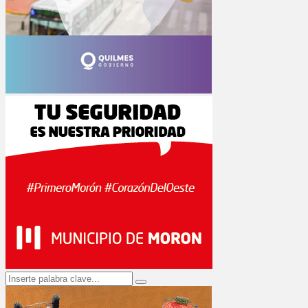
Search
Search
for: