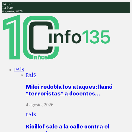
14.3
C
La Plata
6 agosto, 2026
Facebook
Twitter
Instagram
Youtube
PAÍS
PAÍS
Milei redobla los ataques: llamó
“terroristas” a docentes…
4 agosto, 2026
PAÍS
Kicillof sale a la calle contra el