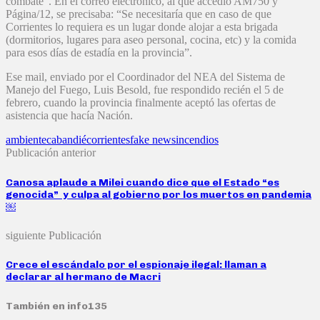
combate”. En el correo electrónico, al que accedió AM750 y
Página/12, se precisaba: “Se necesitaría que en caso de que
Corrientes lo requiera es un lugar donde alojar a esta brigada
(dormitorios, lugares para aseo personal, cocina, etc) y la comida
para esos días de estadía en la provincia”.
Ese mail, enviado por el Coordinador del NEA del Sistema de
Manejo del Fuego, Luis Besold, fue respondido recién el 5 de
febrero, cuando la provincia finalmente aceptó las ofertas de
asistencia que hacía Nación.
ambiente
cabandié
corrientes
fake news
incendios
Publicación anterior
Canosa aplaude a Milei cuando dice que el Estado “es
genocida” y culpa al gobierno por los muertos en pandemia
￼
siguiente Publicación
Crece el escándalo por el espionaje ilegal: llaman a
declarar al hermano de Macri
También en info135