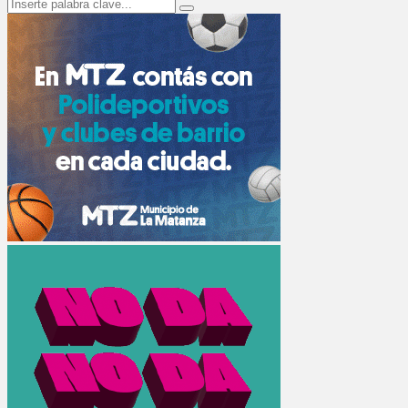
Search
Search
for: