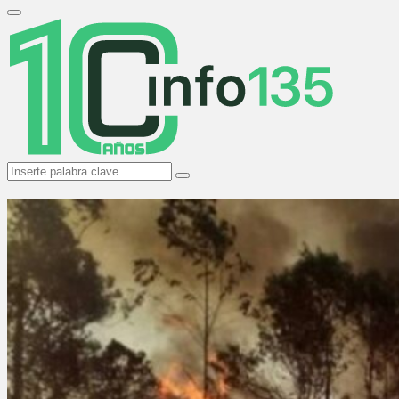
Search
for:
Primary
Menu
Search
Search
for: