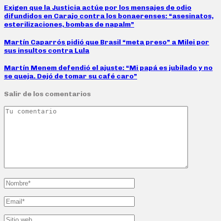
Exigen que la Justicia actúe por los mensajes de odio
difundidos en Carajo contra los bonaerenses: “asesinatos,
esterilizaciones, bombas de napalm”
Martín Caparrós pidió que Brasil “meta preso” a Milei por
sus insultos contra Lula
Martín Menem defendió el ajuste: “Mi papá es jubilado y no
se queja. Dejó de tomar su café caro”
Salir de los comentarios