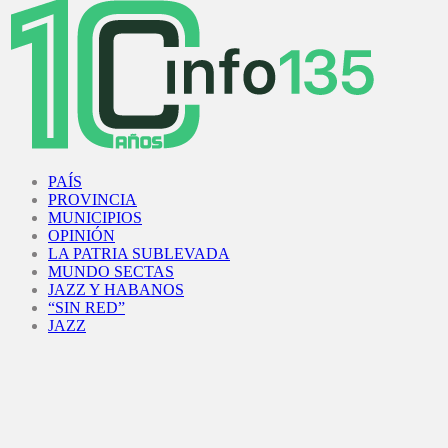
Facebook
Twitter
Instagram
Youtube
PAÍS
PROVINCIA
MUNICIPIOS
OPINIÓN
LA PATRIA SUBLEVADA
MUNDO SECTAS
JAZZ Y HABANOS
“SIN RED”
JAZZ