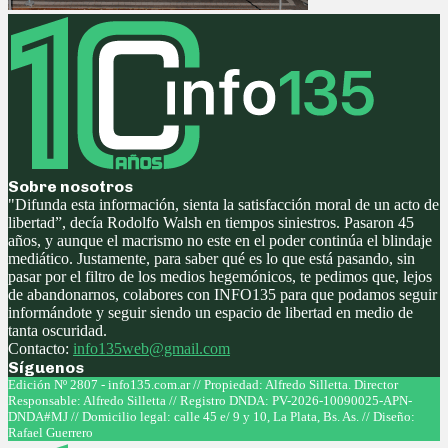
Sobre nosotros
"Difunda esta información, sienta la satisfacción moral de un acto de
libertad”, decía Rodolfo Walsh en tiempos siniestros. Pasaron 45
años, y aunque el macrismo no este en el poder continúa el blindaje
mediático. Justamente, para saber qué es lo que está pasando, sin
pasar por el filtro de los medios hegemónicos, te pedimos que, lejos
de abandonarnos, colabores con INFO135 para que podamos seguir
informándote y seguir siendo un espacio de libertad en medio de
tanta oscuridad.
Contacto:
info135web@gmail.com
Síguenos
Facebook
Twitter
Instagram
Youtube
Edición Nº 2807 - info135.com.ar // Propiedad: Alfredo Silletta. Director
Responsable: Alfredo Silletta // Registro DNDA: PV-2026-10090025-APN-
DNDA#MJ // Domicilio legal: calle 45 e/ 9 y 10, La Plata, Bs. As. // Diseño:
Rafael Guerrero