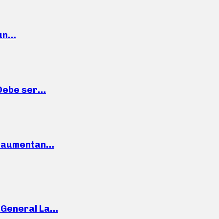
 un…
“Debe ser…
o: aumentan…
e General La…