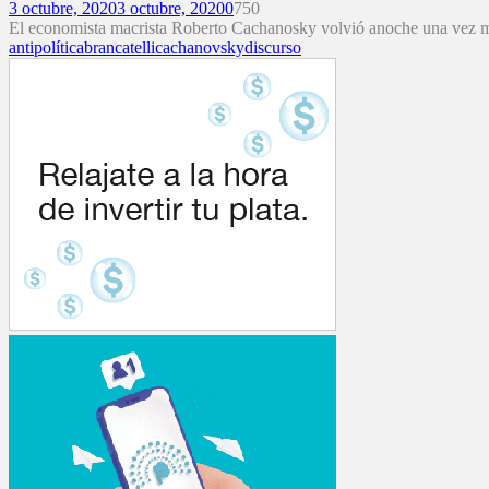
3 octubre, 2020
3 octubre, 2020
0
750
El economista macrista Roberto Cachanosky volvió anoche una vez más c
antipolítica
brancatelli
cachanovsky
discurso