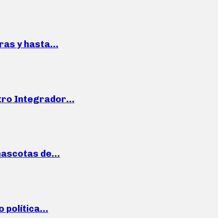
pras y hasta…
ntro Integrador…
mascotas de…
o política…