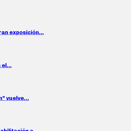
ran exposición…
n el…
wn” vuelve…
habilitación a…