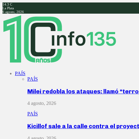
14.3
C
La Plata
6 agosto, 2026
Facebook
Twitter
Instagram
Youtube
PAÍS
PAÍS
Milei redobla los ataques: llamó “ter
4 agosto, 2026
PAÍS
Kicillof sale a la calle contra el proye
4 agosto, 2026