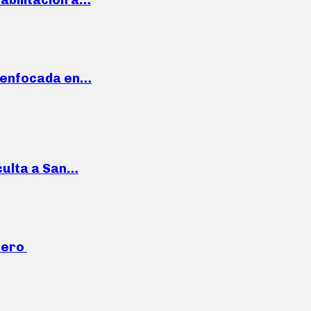
a enfocada en…
culta a San…
mero