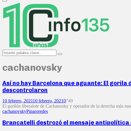
Primary
Menu
Search
Search
for:
cachanovsky
Así no hay Barcelona que aguante: El gorila
descontrolaron
10 febrero, 2021
10 febrero, 2021
0
749
El gorilón liberalote de Cachanosky y operador de la derecha más ranci
cachanovsky
Piparo
redes
Brancatelli destrozó el mensaje antipolítica