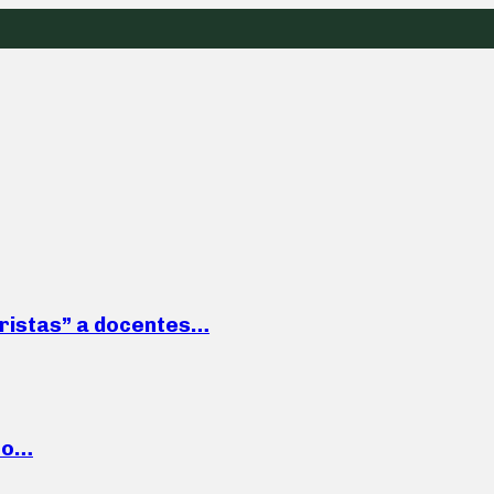
roristas” a docentes…
cto…