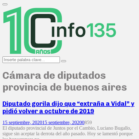
Search
for:
Primary
Menu
Search
Search
for:
Cámara de diputados
provincia de buenos aires
Diputado gorila dijo que “extraña a Vidal” y
pidió volver a octubre de 2019
15 septiembre, 2020
15 septiembre, 2020
0
859
El diputado provincial de Juntos por el Cambio, Luciano Bugallo,
sigue sin aceptar la derrota del año pasado. Hoy se lamentó porque