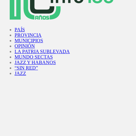
Facebook
Twitter
Instagram
Youtube
PAÍS
PROVINCIA
MUNICIPIOS
OPINIÓN
LA PATRIA SUBLEVADA
MUNDO SECTAS
JAZZ Y HABANOS
“SIN RED”
JAZZ