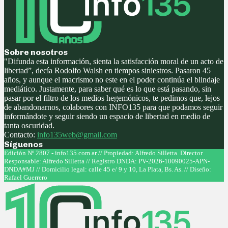
Sobre nosotros
"Difunda esta información, sienta la satisfacción moral de un acto de
libertad”, decía Rodolfo Walsh en tiempos siniestros. Pasaron 45
años, y aunque el macrismo no este en el poder continúa el blindaje
mediático. Justamente, para saber qué es lo que está pasando, sin
pasar por el filtro de los medios hegemónicos, te pedimos que, lejos
de abandonarnos, colabores con INFO135 para que podamos seguir
informándote y seguir siendo un espacio de libertad en medio de
tanta oscuridad.
Contacto:
info135web@gmail.com
Síguenos
Facebook
Twitter
Instagram
Youtube
Edición Nº 2807 - info135.com.ar // Propiedad: Alfredo Silletta. Director
Responsable: Alfredo Silletta // Registro DNDA: PV-2026-10090025-APN-
DNDA#MJ // Domicilio legal: calle 45 e/ 9 y 10, La Plata, Bs. As. // Diseño:
Rafael Guerrero