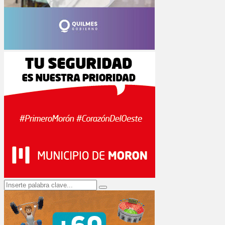
Search
Search
for: