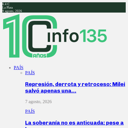
6.4
C
La Plata
9 agosto, 2026
Facebook
Twitter
Instagram
Youtube
PAÍS
PAÍS
Represión, derrota y retroceso: Milei
salvó apenas una…
7 agosto, 2026
PAÍS
La soberanía no es anticuada: pese a