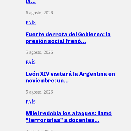
la…
6 agosto, 2026
PAÍS
Fuerte derrota del Gobierno: la
presión social frenó…
5 agosto, 2026
PAÍS
León XIV visitará la Argentina en
noviembre: un…
5 agosto, 2026
PAÍS
Milei redobla los ataques: llamó
“terroristas” a docentes…