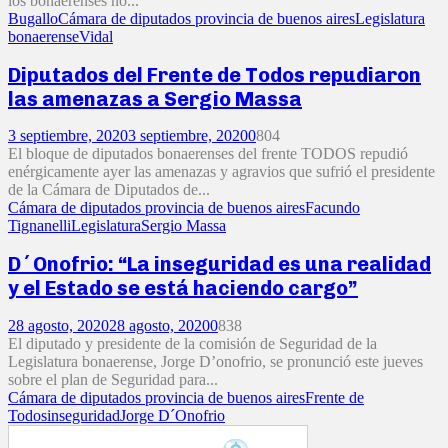
los bonaerenses no...
Bugallo
Cámara de diputados provincia de buenos aires
Legislatura
bonaerense
Vidal
Diputados del Frente de Todos repudiaron
las amenazas a Sergio Massa
3 septiembre, 2020
3 septiembre, 2020
0
804
El bloque de diputados bonaerenses del frente TODOS repudió
enérgicamente ayer las amenazas y agravios que sufrió el presidente
de la Cámara de Diputados de...
Cámara de diputados provincia de buenos aires
Facundo
Tignanelli
Legislatura
Sergio Massa
D´Onofrio: “La inseguridad es una realidad
y el Estado se está haciendo cargo”
28 agosto, 2020
28 agosto, 2020
0
838
El diputado y presidente de la comisión de Seguridad de la
Legislatura bonaerense, Jorge D’onofrio, se pronunció este jueves
sobre el plan de Seguridad para...
Cámara de diputados provincia de buenos aires
Frente de
Todos
inseguridad
Jorge D´Onofrio