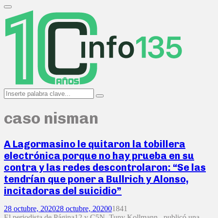
Search
for:
Primary
Menu
Search
Search
for:
caso nisman
A Lagormasino le quitaron la tobillera
electrónica porque no hay prueba en su
contra y las redes descontrolaron: “Se las
tendrían que poner a Bullrich y Alonso,
incitadoras del suicidio”
28 octubre, 2020
28 octubre, 2020
0
1841
El periodista de Página12 y C5N, Tuny Kollmann, publicó una