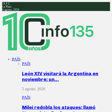
14.4
C
La Plata
6 agosto, 2026
Facebook
Twitter
Instagram
Youtube
PAÍS
PAÍS
León XIV visitará la Argentina en
noviembre: un…
5 agosto, 2026
PAÍS
Milei redobla los ataques: llamó