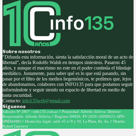
Sobre nosotros
"Difunda esta información, sienta la satisfacción moral de un acto de
libertad”, decía Rodolfo Walsh en tiempos siniestros. Pasaron 45
años, y aunque el macrismo no este en el poder continúa el blindaje
mediático. Justamente, para saber qué es lo que está pasando, sin
pasar por el filtro de los medios hegemónicos, te pedimos que, lejos
de abandonarnos, colabores con INFO135 para que podamos seguir
informándote y seguir siendo un espacio de libertad en medio de
tanta oscuridad.
Contacto:
info135web@gmail.com
Síguenos
Facebook
Twitter
Instagram
Youtube
Edición Nº 2807 - info135.com.ar // Propiedad: Alfredo Silletta. Director
Responsable: Alfredo Silletta // Registro DNDA: PV-2026-10090025-APN-
DNDA#MJ // Domicilio legal: calle 45 e/ 9 y 10, La Plata, Bs. As. // Diseño:
Rafael Guerrero