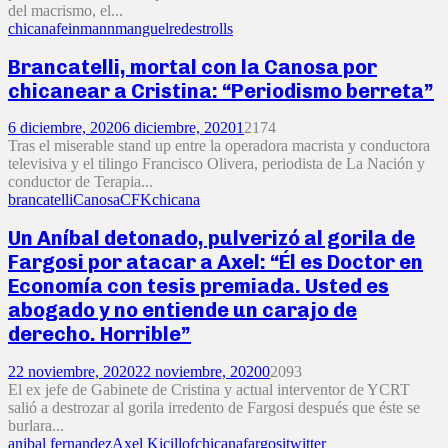
del macrismo, el...
chicana
feinmann
manguel
redes
trolls
Brancatelli, mortal con la Canosa por
chicanear a Cristina: “Periodismo berreta”
6 diciembre, 2020
6 diciembre, 2020
1
2174
Tras el miserable stand up entre la operadora macrista y conductora
televisiva y el tilingo Francisco Olivera, periodista de La Nación y
conductor de Terapia...
brancatelli
Canosa
CFK
chicana
Un Aníbal detonado, pulverizó al gorila de
Fargosi por atacar a Axel: “Él es Doctor en
Economía con tesis premiada. Usted es
abogado y no entiende un carajo de
derecho. Horrible”
22 noviembre, 2020
22 noviembre, 2020
0
2093
El ex jefe de Gabinete de Cristina y actual interventor de YCRT
salió a destrozar al gorila irredento de Fargosi después que éste se
burlara...
anibal fernandez
Axel Kicillof
chicana
fargosi
twitter