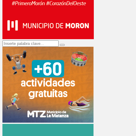
Search
Search
for: