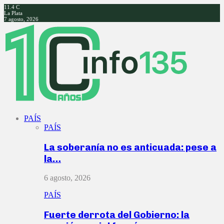
11.4
C
La Plata
7 agosto, 2026
Facebook
Twitter
Instagram
Youtube
PAÍS
PAÍS
La soberanía no es anticuada: pese a
la…
6 agosto, 2026
PAÍS
Fuerte derrota del Gobierno: la