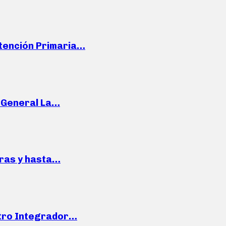
Atención Primaria…
e General La…
pras y hasta…
ntro Integrador…