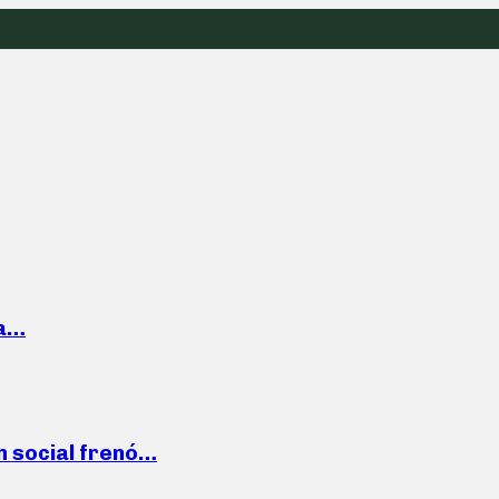
la…
n social frenó…