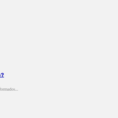
s?
formados...