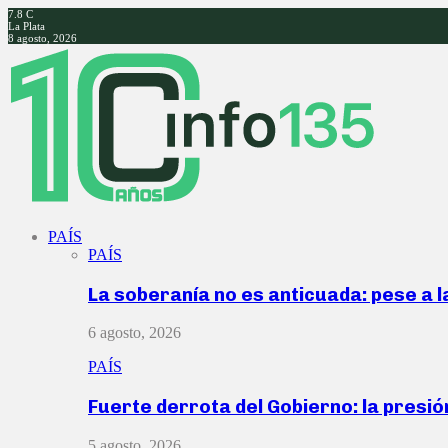
7.8
C
La Plata
8 agosto, 2026
Facebook
Twitter
Instagram
Youtube
PAÍS
PAÍS
La soberanía no es anticuada: pese a 
6 agosto, 2026
PAÍS
Fuerte derrota del Gobierno: la presió
5 agosto, 2026