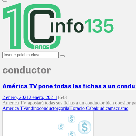
Primary
Menu
Search
Search
for:
conductor
América TV pone todas las fichas a un condu
2 enero, 2021
2 enero, 2021
1
1643
América TV apostará todas sus fichas a un conductor bien opositor pa
America TV
andino
conductor
gorila
Horacio Cabak
iudica
macrismo