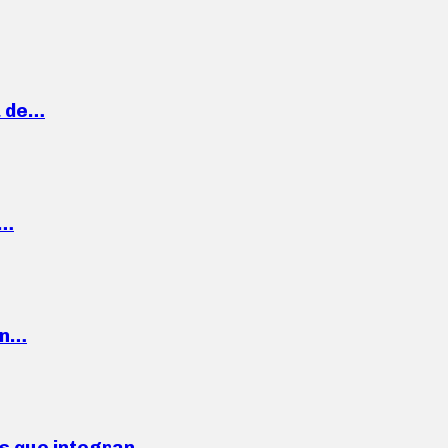
a de…
,…
ón…
ses que integran…