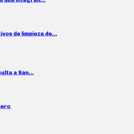
ivos de limpieza de…
culta a San…
mero