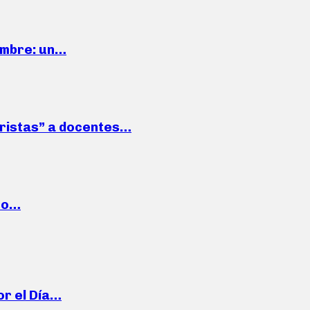
iembre: un…
roristas” a docentes…
cto…
or el Día…