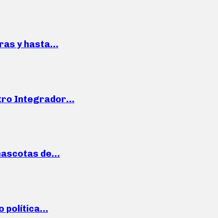
pras y hasta…
ntro Integrador…
mascotas de…
o política…