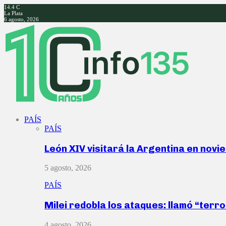
14.4
C
La Plata
6 agosto, 2026
Facebook
Twitter
Instagram
Youtube
PAÍS
PAÍS
León XIV visitará la Argentina en nov
5 agosto, 2026
PAÍS
Milei redobla los ataques: llamó “ter
4 agosto, 2026