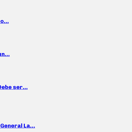
cto…
 un…
“Debe ser…
e General La…