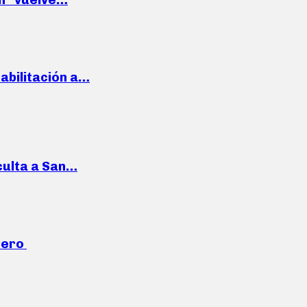
habilitación a…
culta a San…
mero