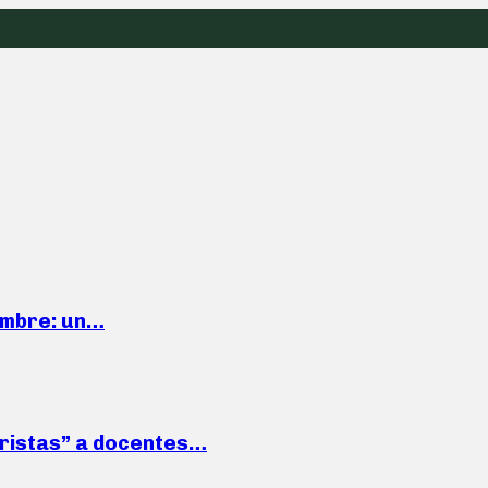
iembre: un…
roristas” a docentes…