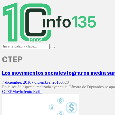
Primary
Menu
Search
Search
for:
CTEP
Los movimientos sociales lograron media san
7 diciembre, 2016
7 diciembre, 2016
0
520
En la sesión especial realizada ayer en la Cámara de Diputados se ap
CTEP
Movimiento Evita