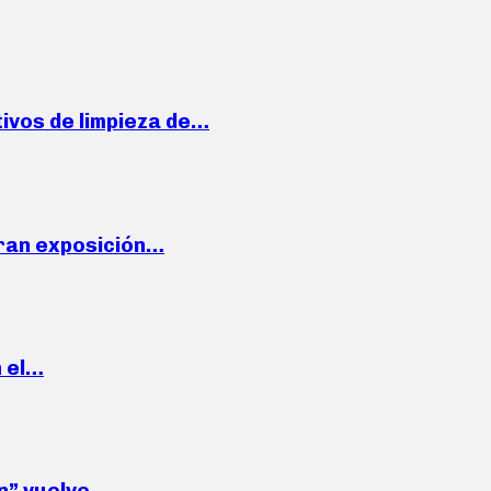
ivos de limpieza de…
ran exposición…
n el…
wn” vuelve…