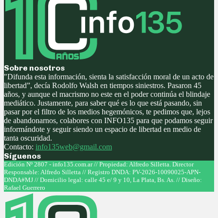
Sobre nosotros
"Difunda esta información, sienta la satisfacción moral de un acto de
libertad”, decía Rodolfo Walsh en tiempos siniestros. Pasaron 45
años, y aunque el macrismo no este en el poder continúa el blindaje
mediático. Justamente, para saber qué es lo que está pasando, sin
pasar por el filtro de los medios hegemónicos, te pedimos que, lejos
de abandonarnos, colabores con INFO135 para que podamos seguir
informándote y seguir siendo un espacio de libertad en medio de
tanta oscuridad.
Contacto:
info135web@gmail.com
Síguenos
Facebook
Twitter
Instagram
Youtube
Edición Nº 2807 - info135.com.ar // Propiedad: Alfredo Silletta. Director
Responsable: Alfredo Silletta // Registro DNDA: PV-2026-10090025-APN-
DNDA#MJ // Domicilio legal: calle 45 e/ 9 y 10, La Plata, Bs. As. // Diseño:
Rafael Guerrero