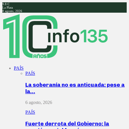
9.8
C
La Plata
8 agosto, 2026
Facebook
Twitter
Instagram
Youtube
PAÍS
PAÍS
La soberanía no es anticuada: pese a
la…
6 agosto, 2026
PAÍS
Fuerte derrota del Gobierno: la