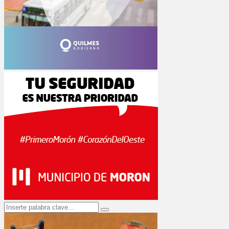
Search
Search
for: