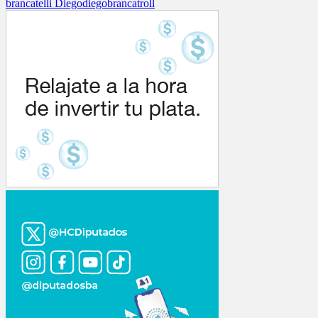
brancatelli Diego
diegobranca
troll