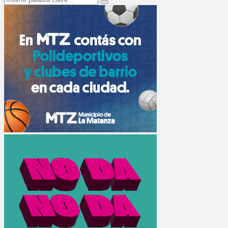
Search
for: