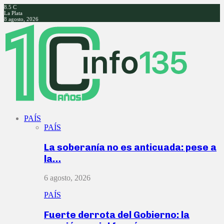
8.5
C
La Plata
8 agosto, 2026
Facebook
Twitter
Instagram
Youtube
PAÍS
PAÍS
La soberanía no es anticuada: pese a
la…
6 agosto, 2026
PAÍS
Fuerte derrota del Gobierno: la