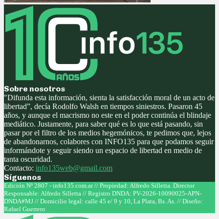
Sobre nosotros
"Difunda esta información, sienta la satisfacción moral de un acto de
libertad”, decía Rodolfo Walsh en tiempos siniestros. Pasaron 45
años, y aunque el macrismo no este en el poder continúa el blindaje
mediático. Justamente, para saber qué es lo que está pasando, sin
pasar por el filtro de los medios hegemónicos, te pedimos que, lejos
de abandonarnos, colabores con INFO135 para que podamos seguir
informándote y seguir siendo un espacio de libertad en medio de
tanta oscuridad.
Contacto:
info135web@gmail.com
Síguenos
Facebook
Twitter
Instagram
Youtube
Edición Nº 2807 - info135.com.ar // Propiedad: Alfredo Silletta. Director
Responsable: Alfredo Silletta // Registro DNDA: PV-2026-10090025-APN-
DNDA#MJ // Domicilio legal: calle 45 e/ 9 y 10, La Plata, Bs. As. // Diseño:
Rafael Guerrero