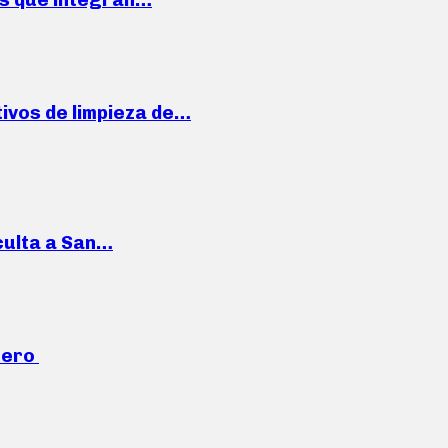
ivos de limpieza de…
culta a San…
mero