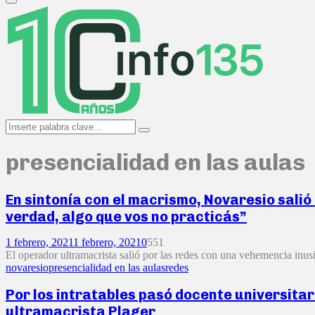
Primary
Menu
Search
Search
for:
presencialidad en las aulas
En sintonía con el macrismo, Novaresio salió 
verdad, algo que vos no practicás”
1 febrero, 2021
1 febrero, 2021
0
551
El operador ultramacrista salió por las redes con una vehemencia inusit
novaresio
presencialidad en las aulas
redes
Por los intratables pasó docente universitari
ultramacrista Plager