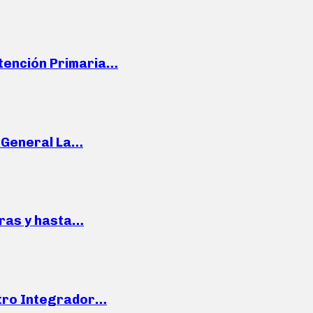
Atención Primaria…
e General La…
pras y hasta…
ntro Integrador…