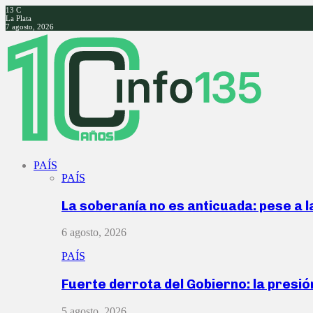
13
C
La Plata
7 agosto, 2026
Facebook
Twitter
Instagram
Youtube
PAÍS
PAÍS
La soberanía no es anticuada: pese a 
6 agosto, 2026
PAÍS
Fuerte derrota del Gobierno: la presió
5 agosto, 2026