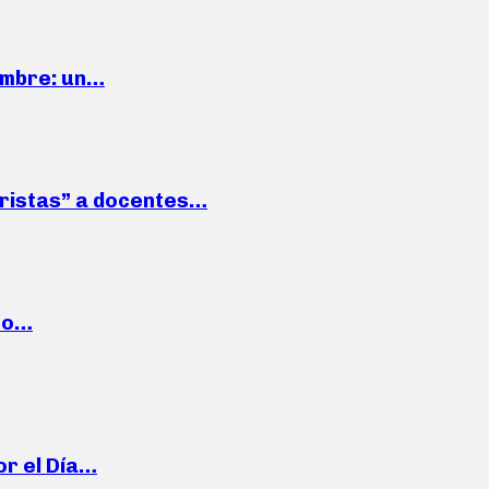
iembre: un…
roristas” a docentes…
cto…
or el Día…