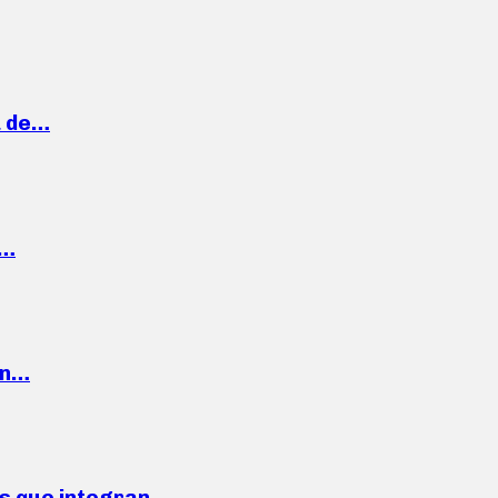
a de…
,…
ón…
ses que integran…