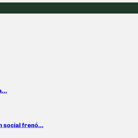
la…
n social frenó…