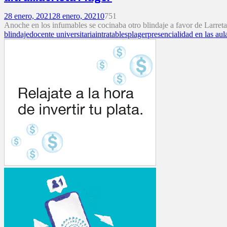
28 enero, 2021
28 enero, 2021
0
751
Anoche en los infumables se cocinaba otro blindaje a favor de Larreta
blindaje
docente universitaria
intratables
plager
presencialidad en las aul