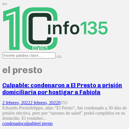
Search
for:
Primary
Menu
Search
Search
for:
el presto
Culpable: condenaron a El Presto a prisión
domiciliaria por hostigar a Fabiola
2 febrero, 2022
2 febrero, 2022
0
555
Eduardo Prestofelippo, alias “El Presto”, fue condenado a 30 días de
prisión efectiva, pero por “razones de salud” podrá cumplirlos en su
domicilio. El youtuber...
condenado
culpable
el presto