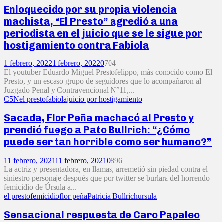
Enloquecido por su propia violencia
machista, “El Presto” agredió a una
periodista en el juicio que se le sigue por
hostigamiento contra Fabiola
1 febrero, 2022
1 febrero, 2022
0
704
El youtuber Eduardo Miguel Prestofelippo, más conocido como El
Presto, y un escaso grupo de seguidores que lo acompañaron al
Juzgado Penal y Contravencional N°11,...
C5N
el presto
fabiola
juicio por hostigamiento
Sacada, Flor Peña machacó al Presto y
prendió fuego a Pato Bullrich: “¿Cómo
puede ser tan horrible como ser humano?”
11 febrero, 2021
11 febrero, 2021
0
896
La actriz y presentadora, en llamas, arremetió sin piedad contra el
siniestro personaje después que por twitter se burlara del horrendo
femicidio de Úrsula a...
el presto
femicidio
flor peña
Patricia Bullrich
ursula
Sensacional respuesta de Caro Papaleo