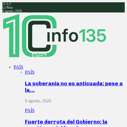
11.5
C
La Plata
8 agosto, 2026
Facebook
Twitter
Instagram
Youtube
PAÍS
PAÍS
La soberanía no es anticuada: pese a
la…
6 agosto, 2026
PAÍS
Fuerte derrota del Gobierno: la