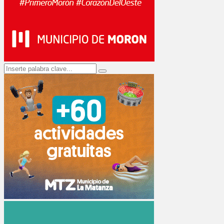
Search
Search
for: