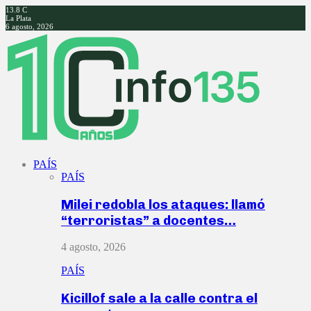
13.8
C
La Plata
6 agosto, 2026
Facebook
Twitter
Instagram
Youtube
PAÍS
PAÍS
Milei redobla los ataques: llamó
“terroristas” a docentes…
4 agosto, 2026
PAÍS
Kicillof sale a la calle contra el