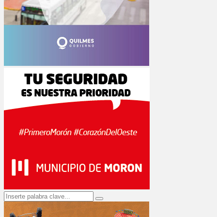
Search
Search
for: