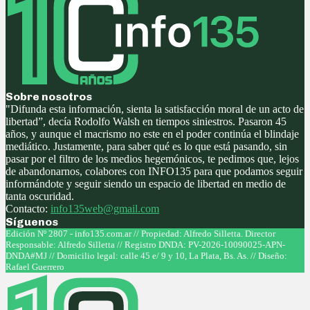
Sobre nosotros
"Difunda esta información, sienta la satisfacción moral de un acto de
libertad”, decía Rodolfo Walsh en tiempos siniestros. Pasaron 45
años, y aunque el macrismo no este en el poder continúa el blindaje
mediático. Justamente, para saber qué es lo que está pasando, sin
pasar por el filtro de los medios hegemónicos, te pedimos que, lejos
de abandonarnos, colabores con INFO135 para que podamos seguir
informándote y seguir siendo un espacio de libertad en medio de
tanta oscuridad.
Contacto:
info135web@gmail.com
Síguenos
Facebook
Twitter
Instagram
Youtube
Edición Nº 2807 - info135.com.ar // Propiedad: Alfredo Silletta. Director
Responsable: Alfredo Silletta // Registro DNDA: PV-2026-10090025-APN-
DNDA#MJ // Domicilio legal: calle 45 e/ 9 y 10, La Plata, Bs. As. // Diseño:
Rafael Guerrero