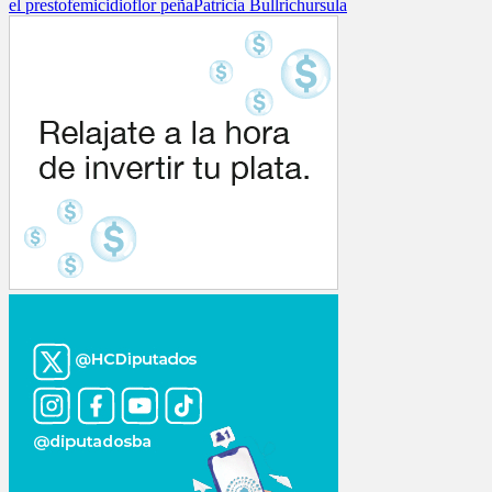
el presto
femicidio
flor peña
Patricia Bullrich
ursula