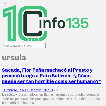
Search
for:
Primary
Menu
Search
Search
for:
ursula
Sacada, Flor Peña machacó al Presto y
prendió fuego a Pato Bullrich: “¿Cómo
puede ser tan horrible como ser humano?”
11 febrero, 2021
11 febrero, 2021
0
894
La actriz y presentadora, en llamas, arremetió sin piedad contra el
siniestro personaje después que por twitter se burlara del horrendo
femicidio de Úrsula a...