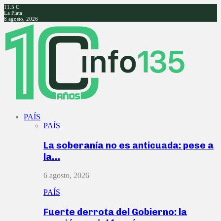
11.5
C
La Plata
8 agosto, 2026
Facebook
Twitter
Instagram
Youtube
PAÍS
PAÍS
La soberanía no es anticuada: pese a
la…
6 agosto, 2026
PAÍS
Fuerte derrota del Gobierno: la