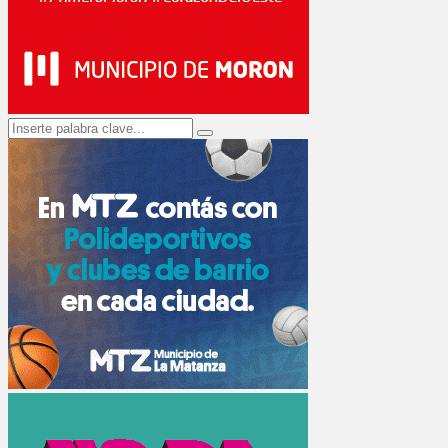
Search
Search
for: