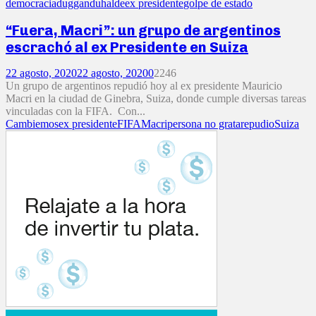
democracia
duggan
duhalde
ex presidente
golpe de estado
“Fuera, Macri”: un grupo de argentinos
escrachó al ex Presidente en Suiza
22 agosto, 2020
22 agosto, 2020
0
2246
Un grupo de argentinos repudió hoy al ex presidente Mauricio
Macri en la ciudad de Ginebra, Suiza, donde cumple diversas tareas
vinculadas con la FIFA. Con...
Cambiemos
ex presidente
FIFA
Macri
persona no grata
repudio
Suiza