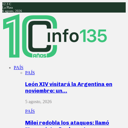
12.3
C
La Plata
6 agosto, 2026
Facebook
Twitter
Instagram
Youtube
PAÍS
PAÍS
León XIV visitará la Argentina en
noviembre: un…
5 agosto, 2026
PAÍS
Milei redobla los ataques: llamó