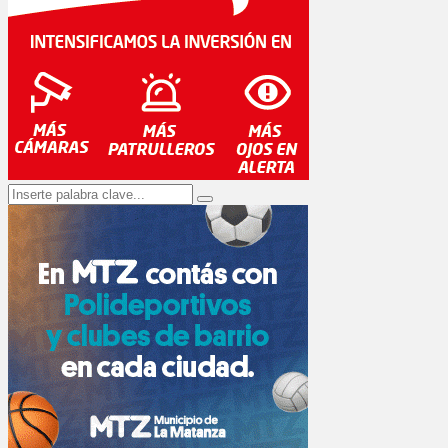
Search
Search
for: