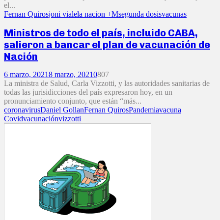
el...
Fernan Quiros
joni viale
la nacion +M
segunda dosis
vacunas
Ministros de todo el país, incluido CABA,
salieron a bancar el plan de vacunación de
Nación
6 marzo, 2021
8 marzo, 2021
0
807
La ministra de Salud, Carla Vizzotti, y las autoridades sanitarias de
todas las jurisidicciones del país expresaron hoy, en un
pronunciamiento conjunto, que están “más...
coronavirus
Daniel Gollan
Fernan Quiros
Pandemia
vacuna
Covid
vacunación
vizzotti