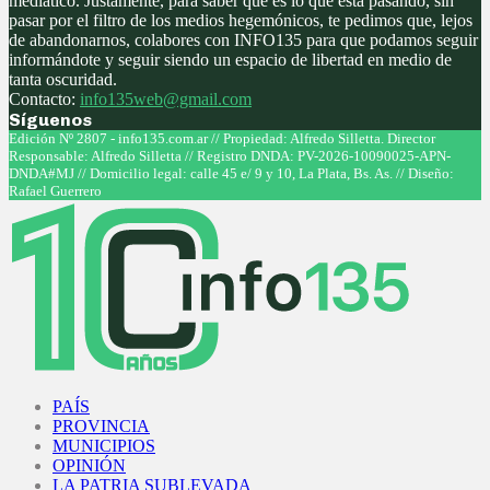
mediático. Justamente, para saber qué es lo que está pasando, sin
pasar por el filtro de los medios hegemónicos, te pedimos que, lejos
de abandonarnos, colabores con INFO135 para que podamos seguir
informándote y seguir siendo un espacio de libertad en medio de
tanta oscuridad.
Contacto:
info135web@gmail.com
Síguenos
Facebook
Twitter
Instagram
Youtube
Edición Nº 2807 - info135.com.ar // Propiedad: Alfredo Silletta. Director
Responsable: Alfredo Silletta // Registro DNDA: PV-2026-10090025-APN-
DNDA#MJ // Domicilio legal: calle 45 e/ 9 y 10, La Plata, Bs. As. // Diseño:
Rafael Guerrero
Facebook
Twitter
Instagram
Youtube
PAÍS
PROVINCIA
MUNICIPIOS
OPINIÓN
LA PATRIA SUBLEVADA