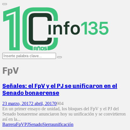
Search
for:
Primary
Menu
Search
Search
for:
FpV
Señales: el FpV y el PJ se unificaron en el
Senado bonaerense
23 marzo, 2017
2 abril, 2017
0
904
En un primer ensayo de unidad, los bloques del FpV y el PJ del
Senado bonaerense anunciaron hoy su unificación y se convirtieron
así en la...
Barrera
FpV
PJ
Senado
Sierra
unificación