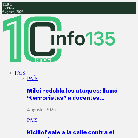
13.8
C
La Plata
6 agosto, 2026
Facebook
Twitter
Instagram
Youtube
PAÍS
PAÍS
Milei redobla los ataques: llamó
“terroristas” a docentes…
4 agosto, 2026
PAÍS
Kicillof sale a la calle contra el