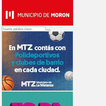
Search
Search
for: