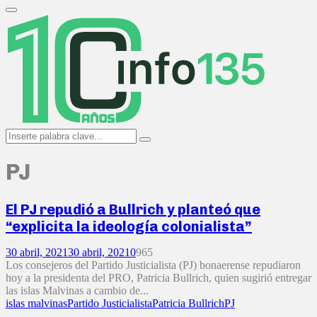
Search
for:
Primary
Menu
Search
Search
for:
PJ
El PJ repudió a Bullrich y planteó que
“explicita la ideología colonialista”
30 abril, 2021
30 abril, 2021
0
965
Los consejeros del Partido Justicialista (PJ) bonaerense repudiaron
hoy a la presidenta del PRO, Patricia Bullrich, quien sugirió entregar
las islas Malvinas a cambio de...
islas malvinas
Partido Justicialista
Patricia Bullrich
PJ