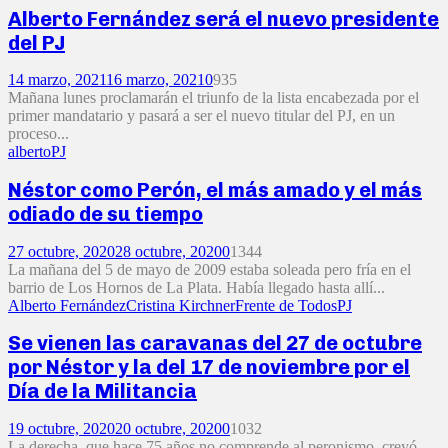
Alberto Fernández será el nuevo presidente
del PJ
14 marzo, 2021
16 marzo, 2021
0
935
Mañana lunes proclamarán el triunfo de la lista encabezada por el
primer mandatario y pasará a ser el nuevo titular del PJ, en un
proceso...
alberto
PJ
Néstor como Perón, el más amado y el más
odiado de su tiempo
27 octubre, 2020
28 octubre, 2020
0
1344
La mañana del 5 de mayo de 2009 estaba soleada pero fría en el
barrio de Los Hornos de La Plata. Había llegado hasta allí...
Alberto Fernández
Cristina Kirchner
Frente de Todos
PJ
Se vienen las caravanas del 27 de octubre
por Néstor y la del 17 de noviembre por el
Día de la Militancia
19 octubre, 2020
20 octubre, 2020
0
1032
La derecha, que hace 75 años no comprende al peronismo, creyó