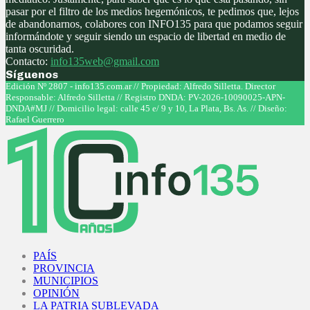
pasar por el filtro de los medios hegemónicos, te pedimos que, lejos
de abandonarnos, colabores con INFO135 para que podamos seguir
informándote y seguir siendo un espacio de libertad en medio de
tanta oscuridad.
Contacto:
info135web@gmail.com
Síguenos
Facebook
Twitter
Instagram
Youtube
Edición Nº 2807 - info135.com.ar // Propiedad: Alfredo Silletta. Director
Responsable: Alfredo Silletta // Registro DNDA: PV-2026-10090025-APN-
DNDA#MJ // Domicilio legal: calle 45 e/ 9 y 10, La Plata, Bs. As. // Diseño:
Rafael Guerrero
Facebook
Twitter
Instagram
Youtube
PAÍS
PROVINCIA
MUNICIPIOS
OPINIÓN
LA PATRIA SUBLEVADA