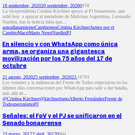
18 septiembre, 2020
20 septiembre, 2020
0
978
La vicepresidenta Cristina Kirchner apoyo al PJ bonaerense, que
salió hoy a apoyar al intendente de Malvinas Argentinas, Leonardo
Nardini, tras la noticia falsa que...
autoallanamiento
Cambiemos
Cristina Kirchner
Juntos por el
Cambio
Macri
Mario Negri
Nardini
PJ
En silencio y con WhatsApp como única
arma, se organiza una gigantesca
movilización por los 75 años del 17 de
octubre
21 agosto, 2020
25 septiembre, 2020
23
16791
Los votantes y la militancia del Frente de Todos empezaron en los
últimos días conversaciones por WhatsApp para salir a dar batalla,
más allá de...
@Cristina Kirchner
@kirchnerismo
Alberto Fernández
Frente de
Todos
peronismo
PJ
Señales: el FpV y el PJ se unificaron en el
Senado bonaerense
23 marzo, 2017
2 abril, 2017
0
904