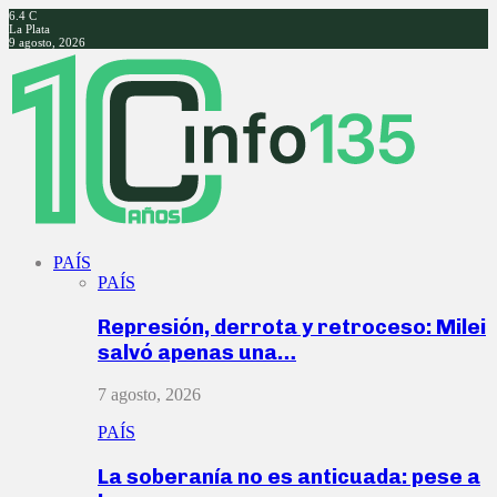
6.4
C
La Plata
9 agosto, 2026
Facebook
Twitter
Instagram
Youtube
PAÍS
PAÍS
Represión, derrota y retroceso: Milei
salvó apenas una…
7 agosto, 2026
PAÍS
La soberanía no es anticuada: pese a