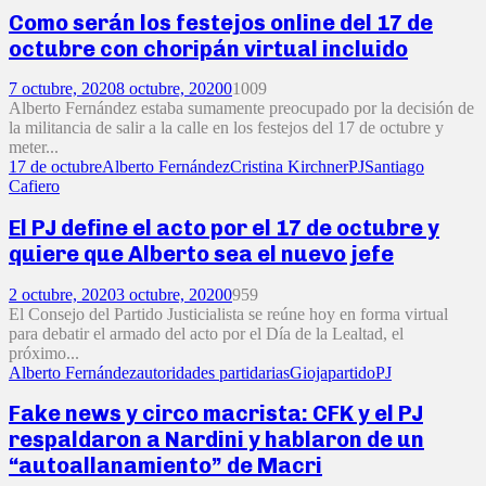
Como serán los festejos online del 17 de
octubre con choripán virtual incluido
7 octubre, 2020
8 octubre, 2020
0
1009
Alberto Fernández estaba sumamente preocupado por la decisión de
la militancia de salir a la calle en los festejos del 17 de octubre y
meter...
17 de octubre
Alberto Fernández
Cristina Kirchner
PJ
Santiago
Cafiero
El PJ define el acto por el 17 de octubre y
quiere que Alberto sea el nuevo jefe
2 octubre, 2020
3 octubre, 2020
0
959
El Consejo del Partido Justicialista se reúne hoy en forma virtual
para debatir el armado del acto por el Día de la Lealtad, el
próximo...
Alberto Fernández
autoridades partidarias
Gioja
partido
PJ
Fake news y circo macrista: CFK y el PJ
respaldaron a Nardini y hablaron de un
“autoallanamiento” de Macri