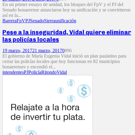
En un primer ensayo de unidad, los bloques del FpV y el PJ del
Senado bonaerense anunciaron hoy su unificación y se convirtieron
así en la...
Barrera
FpV
PJ
Senado
Sierra
unificación
Pese a la inseguridad, Vidal quiere eliminar
las policías locales
19 marzo, 2017
21 marzo, 2017
0
896
El gobierno de María Eugenia Vidal inició un plan paulatino para
cerrar las policías locales que hoy funcionan en 82 municipios
bonaerenses y encendió el...
intendentes
PJ
Policía
Ritondo
Vidal