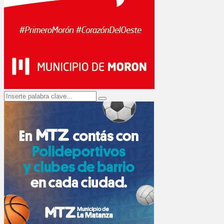
Search
Search
for: