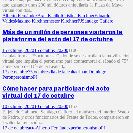
que gastando unos 200 mil dólares aniquilaría la Plaza de Mayo
virtual con dos...
Alberto Fernández
Axel Kicillof
Cristina Kirchner
Eduardo
Valdes
Maximo Kirchner
nestor Kirchner
PJ
Santiago Cafiero
Más de un millón de personas visitaron la
plataforma del acto del 17 de octubre
15 octubre, 2020
15 octubre, 2020
0
1106
La plataforma “75octubres.ar”, donde se desarrollará la movilización
virtual que impulsa el peronismo para conmemorar el sábado el 75°
aniversario del Día de la Lealtad,...
17 de octubre
75 octubres
dia de la lealtad
Juan Domingo
Perón
peronismo
PJ
Cómo hacer para participar del acto
virtual del 17 de octubre
10 octubre, 2020
10 octubre, 2020
0
1153
El jefe de Gabinete, Santiago Cafiero, el ministro del Interior, Wado
de Pedro, y otros funcionarios del Frente de Todos, compartieron en
Twitter la invitación...
17 de octubre
acto
Alberto Fernández
perón
peronismo
PJ