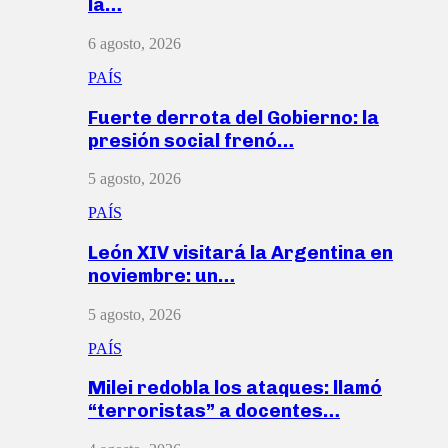
la…
6 agosto, 2026
PAÍS
Fuerte derrota del Gobierno: la
presión social frenó…
5 agosto, 2026
PAÍS
León XIV visitará la Argentina en
noviembre: un…
5 agosto, 2026
PAÍS
Milei redobla los ataques: llamó
“terroristas” a docentes…