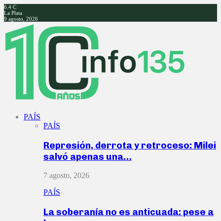
6.4
C
La Plata
9 agosto, 2026
Facebook
Twitter
Instagram
Youtube
PAÍS
PAÍS
Represión, derrota y retroceso: Milei
salvó apenas una…
7 agosto, 2026
PAÍS
La soberanía no es anticuada: pese a