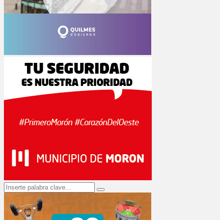
Search
Search
for: