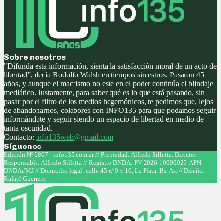
Sobre nosotros
"Difunda esta información, sienta la satisfacción moral de un acto de
libertad”, decía Rodolfo Walsh en tiempos siniestros. Pasaron 45
años, y aunque el macrismo no este en el poder continúa el blindaje
mediático. Justamente, para saber qué es lo que está pasando, sin
pasar por el filtro de los medios hegemónicos, te pedimos que, lejos
de abandonarnos, colabores con INFO135 para que podamos seguir
informándote y seguir siendo un espacio de libertad en medio de
tanta oscuridad.
Contacto:
info135web@gmail.com
Síguenos
Facebook
Twitter
Instagram
Youtube
Edición Nº 2807 - info135.com.ar // Propiedad: Alfredo Silletta. Director
Responsable: Alfredo Silletta // Registro DNDA: PV-2026-10090025-APN-
DNDA#MJ // Domicilio legal: calle 45 e/ 9 y 10, La Plata, Bs. As. // Diseño:
Rafael Guerrero