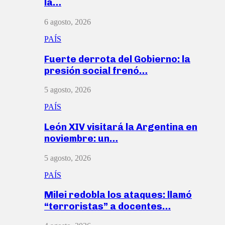
la…
6 agosto, 2026
PAÍS
Fuerte derrota del Gobierno: la
presión social frenó…
5 agosto, 2026
PAÍS
León XIV visitará la Argentina en
noviembre: un…
5 agosto, 2026
PAÍS
Milei redobla los ataques: llamó
“terroristas” a docentes…