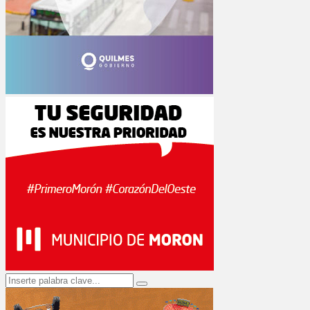
Search
Search
for: