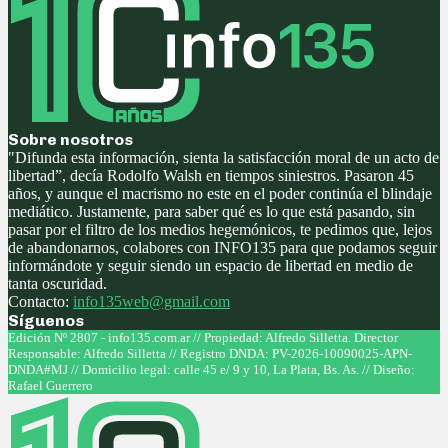
Sobre nosotros
"Difunda esta información, sienta la satisfacción moral de un acto de
libertad”, decía Rodolfo Walsh en tiempos siniestros. Pasaron 45
años, y aunque el macrismo no este en el poder continúa el blindaje
mediático. Justamente, para saber qué es lo que está pasando, sin
pasar por el filtro de los medios hegemónicos, te pedimos que, lejos
de abandonarnos, colabores con INFO135 para que podamos seguir
informándote y seguir siendo un espacio de libertad en medio de
tanta oscuridad.
Contacto:
info135web@gmail.com
Síguenos
Facebook
Twitter
Instagram
Youtube
Edición Nº 2807 - info135.com.ar // Propiedad: Alfredo Silletta. Director
Responsable: Alfredo Silletta // Registro DNDA: PV-2026-10090025-APN-
DNDA#MJ // Domicilio legal: calle 45 e/ 9 y 10, La Plata, Bs. As. // Diseño:
Rafael Guerrero