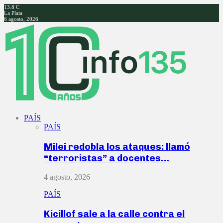
13.8
C
La Plata
6 agosto, 2026
Facebook
Twitter
Instagram
Youtube
PAÍS
PAÍS
Milei redobla los ataques: llamó
“terroristas” a docentes…
4 agosto, 2026
PAÍS
Kicillof sale a la calle contra el