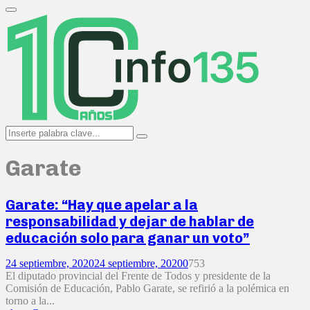
Search
for:
Primary
Menu
Search
Search
for:
Garate
Garate: “Hay que apelar a la
responsabilidad y dejar de hablar de
educación solo para ganar un voto”
24 septiembre, 2020
24 septiembre, 2020
0
753
El diputado provincial del Frente de Todos y presidente de la
Comisión de Educación, Pablo Garate, se refirió a la polémica en
torno a la...