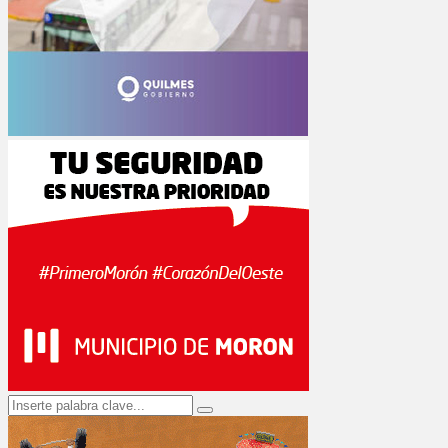
Search
Search
for: