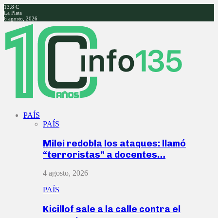
13.8
C
La Plata
6 agosto, 2026
Facebook
Twitter
Instagram
Youtube
PAÍS
PAÍS
Milei redobla los ataques: llamó
“terroristas” a docentes…
4 agosto, 2026
PAÍS
Kicillof sale a la calle contra el