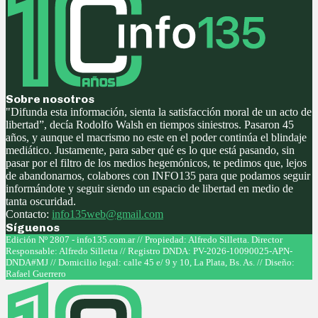
Sobre nosotros
"Difunda esta información, sienta la satisfacción moral de un acto de
libertad”, decía Rodolfo Walsh en tiempos siniestros. Pasaron 45
años, y aunque el macrismo no este en el poder continúa el blindaje
mediático. Justamente, para saber qué es lo que está pasando, sin
pasar por el filtro de los medios hegemónicos, te pedimos que, lejos
de abandonarnos, colabores con INFO135 para que podamos seguir
informándote y seguir siendo un espacio de libertad en medio de
tanta oscuridad.
Contacto:
info135web@gmail.com
Síguenos
Facebook
Twitter
Instagram
Youtube
Edición Nº 2807 - info135.com.ar // Propiedad: Alfredo Silletta. Director
Responsable: Alfredo Silletta // Registro DNDA: PV-2026-10090025-APN-
DNDA#MJ // Domicilio legal: calle 45 e/ 9 y 10, La Plata, Bs. As. // Diseño:
Rafael Guerrero