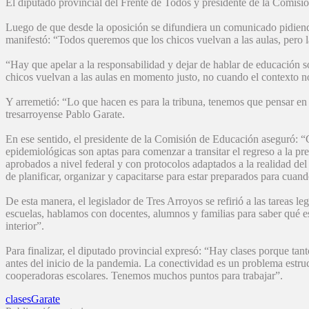
El diputado provincial del Frente de Todos y presidente de la Comisión
Luego de que desde la oposición se difundiera un comunicado pidiend
manifestó: “Todos queremos que los chicos vuelvan a las aulas, pero l
“Hay que apelar a la responsabilidad y dejar de hablar de educación so
chicos vuelvan a las aulas en momento justo, no cuando el contexto 
Y arremetió: “Lo que hacen es para la tribuna, tenemos que pensar en 
tresarroyense Pablo Garate.
En ese sentido, el presidente de la Comisión de Educación aseguró: “
epidemiológicas son aptas para comenzar a transitar el regreso a la pr
aprobados a nivel federal y con protocolos adaptados a la realidad del
de planificar, organizar y capacitarse para estar preparados para cua
De esta manera, el legislador de Tres Arroyos se refirió a las tareas
escuelas, hablamos con docentes, alumnos y familias para saber qué es 
interior”.
Para finalizar, el diputado provincial expresó: “Hay clases porque ta
antes del inicio de la pandemia. La conectividad es un problema estruc
cooperadoras escolares. Tenemos muchos puntos para trabajar”.
clases
Garate