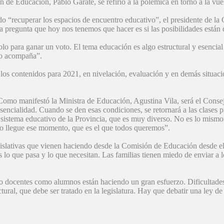
 de Educación, Pablo Garate, se refirió a la polémica en torno a la vuel
o “recuperar los espacios de encuentro educativo”, el presidente de l
a pregunta que hoy nos tenemos que hacer es si las posibilidades están
lo para ganar un voto. El tema educación es algo estructural y esencial 
no acompaña”.
los contenidos para 2021, en nivelación, evaluación y en demás situaci
Como manifestó la Ministra de Educación, Agustina Vila, será el Consej
esencialidad. Cuando se den esas condiciones, se retornará a las clases 
 sistema educativo de la Provincia, que es muy diverso. No es lo mismo 
ndo llegue ese momento, que es el que todos queremos”.
 legislativas que vienen haciendo desde la Comisión de Educación desde 
lo que pasa y lo que necesitan. Las familias tienen miedo de enviar a l
nto docentes como alumnos están haciendo un gran esfuerzo. Dificultades
tural, que debe ser tratado en la legislatura. Hay que debatir una ley d