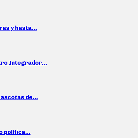
pras y hasta…
ntro Integrador…
mascotas de…
o política…