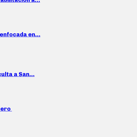
a enfocada en…
culta a San…
mero