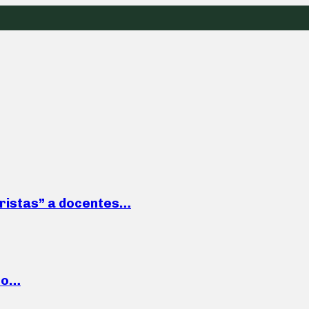
roristas” a docentes…
cto…