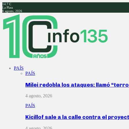
14.7
C
La Plata
6 agosto, 2026
Facebook
Twitter
Instagram
Youtube
PAÍS
PAÍS
Milei redobla los ataques: llamó “ter
4 agosto, 2026
PAÍS
Kicillof sale a la calle contra el proye
4 agosto, 2026