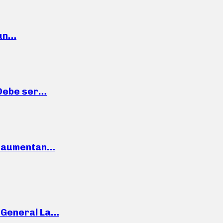
 un…
“Debe ser…
o: aumentan…
e General La…