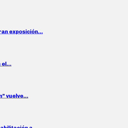
ran exposición…
n el…
wn” vuelve…
habilitación a…