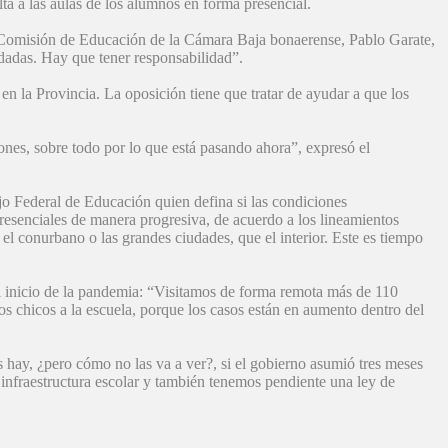
ta a las aulas de los alumnos en forma presencial.
a Comisión de Educación de la Cámara Baja bonaerense, Pablo Garate,
 dadas. Hay que tener responsabilidad”.
en la Provincia. La oposición tiene que tratar de ayudar a que los
ones, sobre todo por lo que está pasando ahora”, expresó el
o Federal de Educación quien defina si las condiciones
presenciales de manera progresiva, de acuerdo a los lineamientos
el conurbano o las grandes ciudades, que el interior. Este es tiempo
el inicio de la pandemia: “Visitamos de forma remota más de 110
os chicos a la escuela, porque los casos están en aumento dentro del
 hay, ¿pero cómo no las va a ver?, si el gobierno asumió tres meses
e infraestructura escolar y también tenemos pendiente una ley de