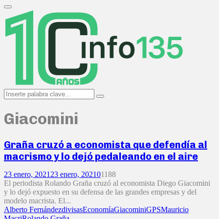
Search
for:
Primary
Menu
Search
Search
for:
Giacomini
Graña cruzó a economista que defendía al
macrismo y lo dejó pedaleando en el aire
23 enero, 2021
23 enero, 2021
0
1188
El periodista Rolando Graña cruzó al economista Diego Giacomini
y lo dejó expuesto en su defensa de las grandes empresas y del
modelo macrista. El...
Alberto Fernández
divisas
Economía
Giacomini
GPS
Mauricio
Macri
Rolando Graña