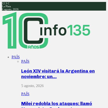
12.3
C
La Plata
6 agosto, 2026
Facebook
Twitter
Instagram
Youtube
PAÍS
PAÍS
León XIV visitará la Argentina en
noviembre: un…
5 agosto, 2026
PAÍS
Milei redobla los ataques: llamó