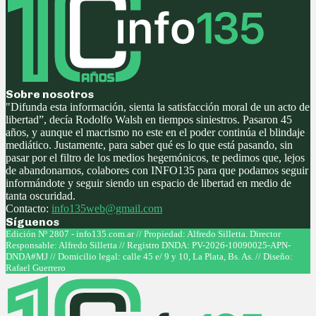
Sobre nosotros
"Difunda esta información, sienta la satisfacción moral de un acto de
libertad”, decía Rodolfo Walsh en tiempos siniestros. Pasaron 45
años, y aunque el macrismo no este en el poder continúa el blindaje
mediático. Justamente, para saber qué es lo que está pasando, sin
pasar por el filtro de los medios hegemónicos, te pedimos que, lejos
de abandonarnos, colabores con INFO135 para que podamos seguir
informándote y seguir siendo un espacio de libertad en medio de
tanta oscuridad.
Contacto:
info135web@gmail.com
Síguenos
Facebook
Twitter
Instagram
Youtube
Edición Nº 2807 - info135.com.ar // Propiedad: Alfredo Silletta. Director
Responsable: Alfredo Silletta // Registro DNDA: PV-2026-10090025-APN-
DNDA#MJ // Domicilio legal: calle 45 e/ 9 y 10, La Plata, Bs. As. // Diseño:
Rafael Guerrero