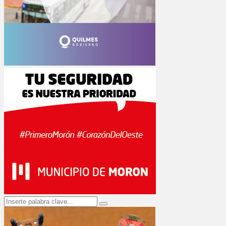
Search
Search
for: