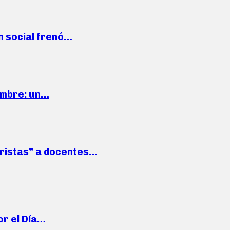
n social frenó…
iembre: un…
roristas” a docentes…
or el Día…