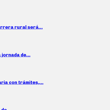
arrera rural será…
a jornada de…
aria con trámites,…
a de…