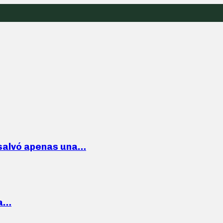
 salvó apenas una…
la…