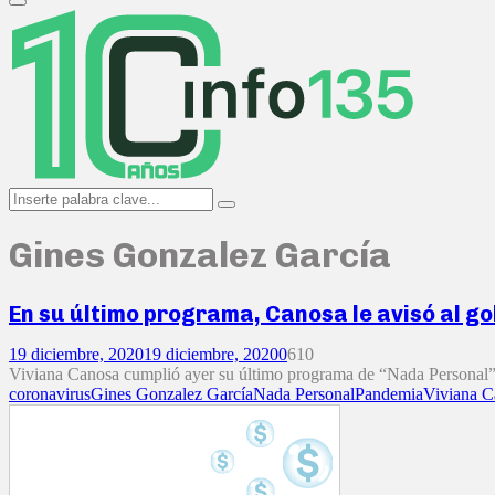
Primary
Menu
Search
Search
for:
Gines Gonzalez García
En su último programa, Canosa le avisó al go
19 diciembre, 2020
19 diciembre, 2020
0
610
Viviana Canosa cumplió ayer su último programa de “Nada Personal” y de
coronavirus
Gines Gonzalez García
Nada Personal
Pandemia
Viviana C