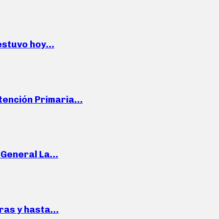
 estuvo hoy…
Atención Primaria…
e General La…
pras y hasta…