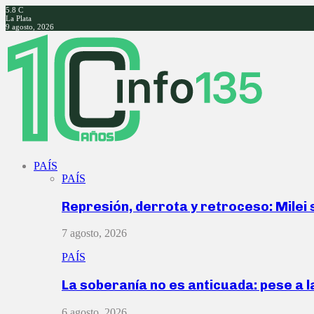
5.8
C
La Plata
9 agosto, 2026
Facebook
Twitter
Instagram
Youtube
PAÍS
PAÍS
Represión, derrota y retroceso: Milei
7 agosto, 2026
PAÍS
La soberanía no es anticuada: pese a 
6 agosto, 2026