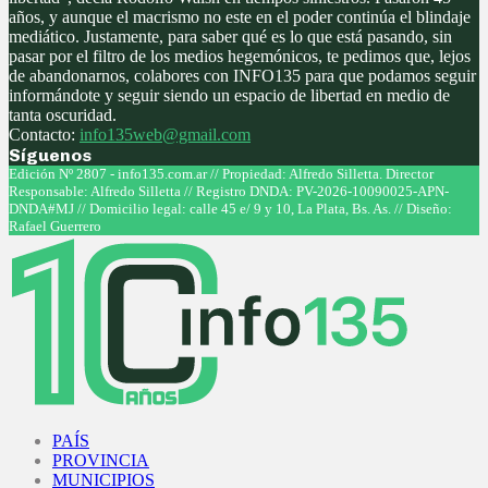
años, y aunque el macrismo no este en el poder continúa el blindaje
mediático. Justamente, para saber qué es lo que está pasando, sin
pasar por el filtro de los medios hegemónicos, te pedimos que, lejos
de abandonarnos, colabores con INFO135 para que podamos seguir
informándote y seguir siendo un espacio de libertad en medio de
tanta oscuridad.
Contacto:
info135web@gmail.com
Síguenos
Facebook
Twitter
Instagram
Youtube
Edición Nº 2807 - info135.com.ar // Propiedad: Alfredo Silletta. Director
Responsable: Alfredo Silletta // Registro DNDA: PV-2026-10090025-APN-
DNDA#MJ // Domicilio legal: calle 45 e/ 9 y 10, La Plata, Bs. As. // Diseño:
Rafael Guerrero
Facebook
Twitter
Instagram
Youtube
PAÍS
PROVINCIA
MUNICIPIOS