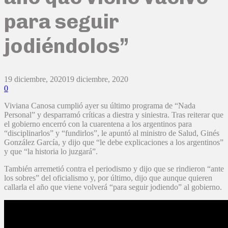
para seguir
jodiéndolos”
19 diciembre, 2020
19 diciembre, 2020
0
Viviana Canosa cumplió ayer su último programa de “Nada
Personal” y desparramó críticas a diestra y siniestra. Tras reiterar que
el gobierno encerró con la cuarentena a los argentinos para
“disciplinarlos” y “fundirlos”, le apuntó al ministro de Salud, Ginés
González García, y dijo que “le debe explicaciones a los argentinos”
y que “la historia lo juzgará”.
También arremetió contra el periodismo y dijo que se rindieron “ante
los sobres” del oficialismo y, por último, dijo que aunque quieren
callarla el año que viene volverá “para seguir jodiendo” al gobierno.