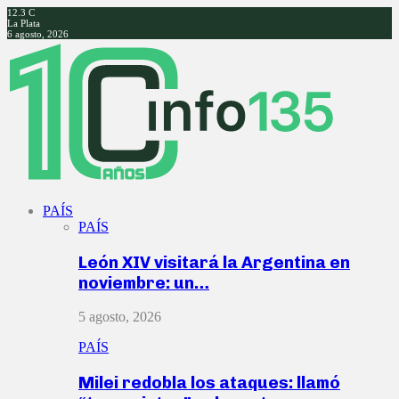
12.3
C
La Plata
6 agosto, 2026
Facebook
Twitter
Instagram
Youtube
PAÍS
PAÍS
León XIV visitará la Argentina en
noviembre: un…
5 agosto, 2026
PAÍS
Milei redobla los ataques: llamó