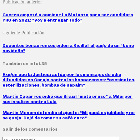
Publicación anterior
Guerra empezó a caminar La Matanza para ser candidato
PRO en 2021: “Voy a entregar todo”
siguiente Publicación
Docentes bonaerenses piden a Kicillof el pago de un “bono
navideño”
También en info135
Exigen que la Justicia actúe por los mensajes de odio
difundidos en Carajo contra los bonaerenses: “asesinatos,
esterilizaciones, bombas de napalm”
Martín Caparrós pidió que Brasil “meta preso” a Milei por
sus insultos contra Lula
Martín Menem defendió el ajuste: “Mi papá es jubilado y no
se queja. Dejó de tomar su café caro”
Salir de los comentarios