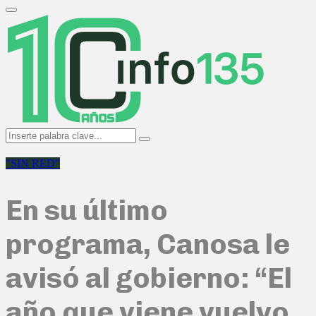
Search
for:
Primary
Menu
Search
Search
for:
"SIN RED"
En su último
programa, Canosa le
avisó al gobierno: “El
año que viene vuelvo