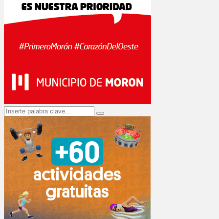
Search
Search
for: