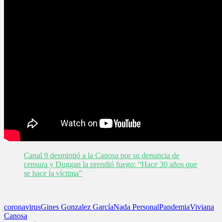
Canal 9 desmintió a la Canosa por su denuncia de
censura y Duggan la prendió fuego: “Hace 30 años que
se hace la víctima”
coronavirus
Gines Gonzalez García
Nada Personal
Pandemia
Viviana
Canosa