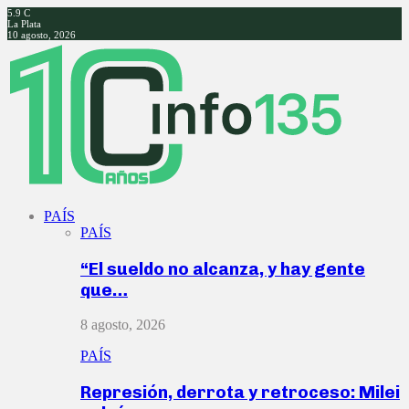
5.9
C
La Plata
10 agosto, 2026
Facebook
Twitter
Instagram
Youtube
PAÍS
PAÍS
“El sueldo no alcanza, y hay gente
que…
8 agosto, 2026
PAÍS
Represión, derrota y retroceso: Milei