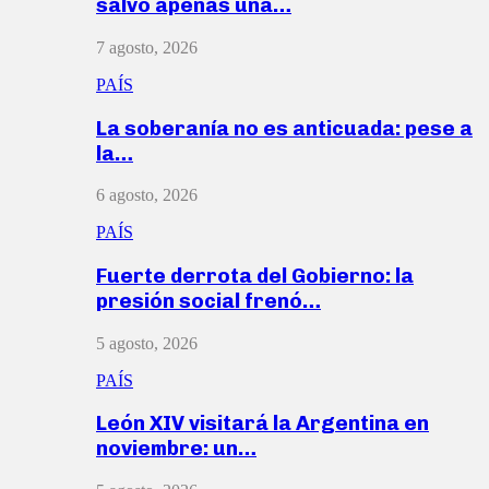
salvó apenas una…
7 agosto, 2026
PAÍS
La soberanía no es anticuada: pese a
la…
6 agosto, 2026
PAÍS
Fuerte derrota del Gobierno: la
presión social frenó…
5 agosto, 2026
PAÍS
León XIV visitará la Argentina en
noviembre: un…