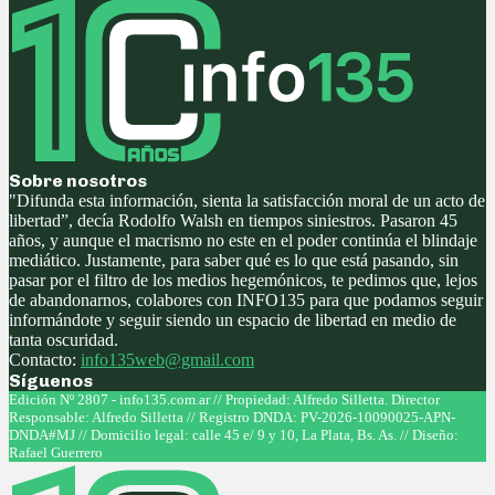
Sobre nosotros
"Difunda esta información, sienta la satisfacción moral de un acto de
libertad”, decía Rodolfo Walsh en tiempos siniestros. Pasaron 45
años, y aunque el macrismo no este en el poder continúa el blindaje
mediático. Justamente, para saber qué es lo que está pasando, sin
pasar por el filtro de los medios hegemónicos, te pedimos que, lejos
de abandonarnos, colabores con INFO135 para que podamos seguir
informándote y seguir siendo un espacio de libertad en medio de
tanta oscuridad.
Contacto:
info135web@gmail.com
Síguenos
Facebook
Twitter
Instagram
Youtube
Edición Nº 2807 - info135.com.ar // Propiedad: Alfredo Silletta. Director
Responsable: Alfredo Silletta // Registro DNDA: PV-2026-10090025-APN-
DNDA#MJ // Domicilio legal: calle 45 e/ 9 y 10, La Plata, Bs. As. // Diseño:
Rafael Guerrero