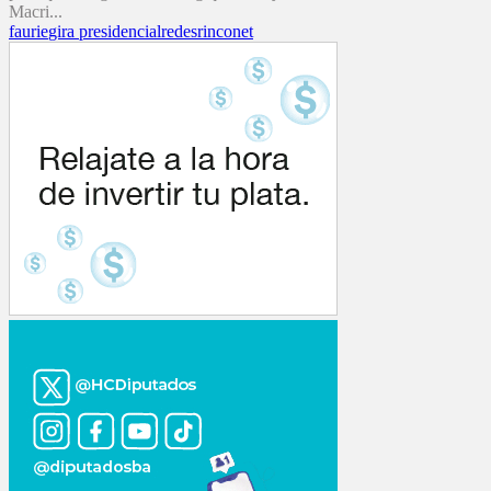
Macri...
faurie
gira presidencial
redes
rinconet