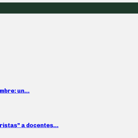
iembre: un…
roristas” a docentes…