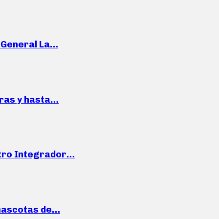
e General La…
pras y hasta…
ntro Integrador…
mascotas de…