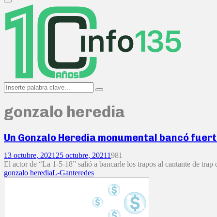
Primary
Menu
Search
Search
for:
gonzalo heredia
Un Gonzalo Heredia monumental bancó fuerte 
13 octubre, 2021
25 octubre, 2021
1
981
El actor de “La 1-5-18” salió a bancarle los trapos al cantante de trap
gonzalo heredia
L-Gante
redes