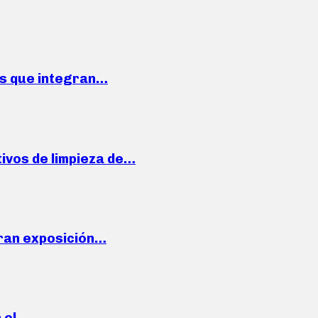
ses que integran…
ivos de limpieza de…
ran exposición…
n el…