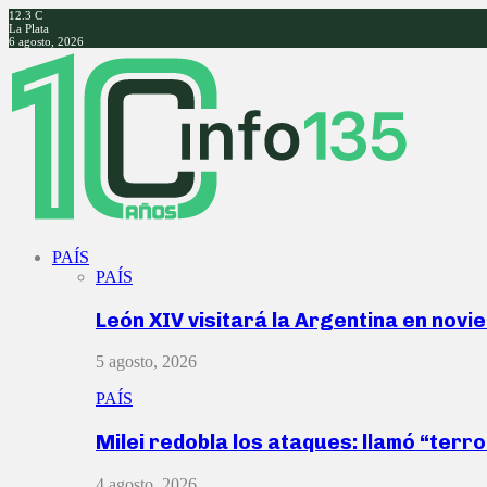
12.3
C
La Plata
6 agosto, 2026
Facebook
Twitter
Instagram
Youtube
PAÍS
PAÍS
León XIV visitará la Argentina en nov
5 agosto, 2026
PAÍS
Milei redobla los ataques: llamó “ter
4 agosto, 2026