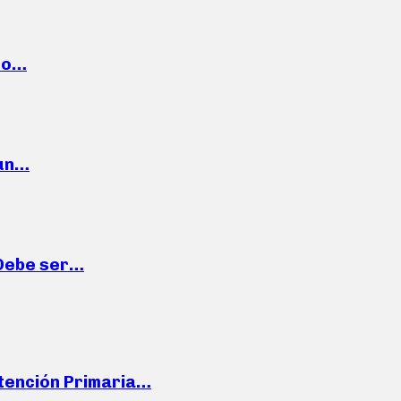
cto…
 un…
“Debe ser…
Atención Primaria…