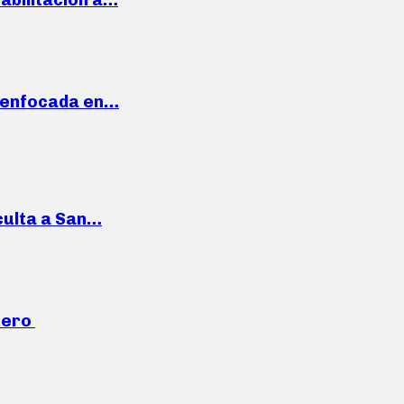
a enfocada en…
culta a San…
mero