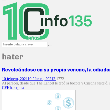
Primary
Menu
Search
Search
for:
hater
Revolcándose en su propio veneno, la odiadora
10 febrero, 2021
10 febrero, 2021
2
1772
Al parecer, desde que The Lancet le tapó la bocota y Cristina festejó, s
CFK
hater
pitta