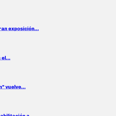
ran exposición…
n el…
wn” vuelve…
habilitación a…