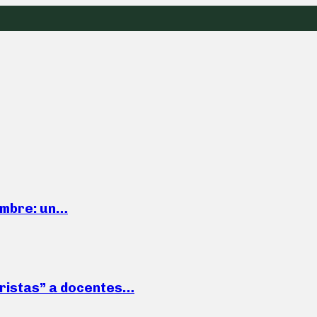
iembre: un…
roristas” a docentes…