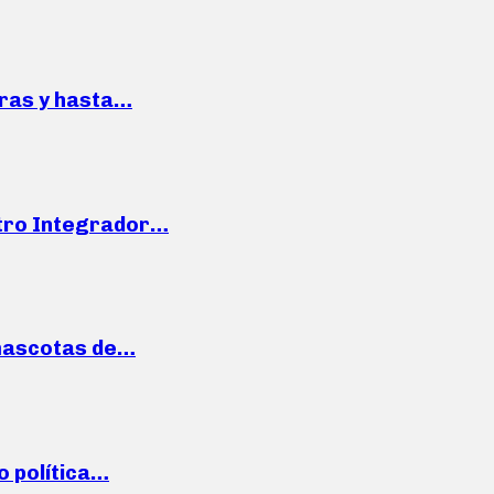
pras y hasta…
ntro Integrador…
mascotas de…
o política…