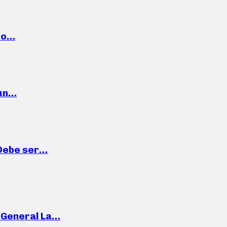
cto…
 un…
“Debe ser…
e General La…