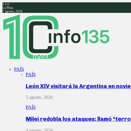
9.5
C
La Plata
7 agosto, 2026
Facebook
Twitter
Instagram
Youtube
PAÍS
PAÍS
León XIV visitará la Argentina en nov
5 agosto, 2026
PAÍS
Milei redobla los ataques: llamó “ter
4 agosto, 2026