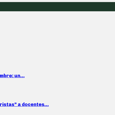
iembre: un…
roristas” a docentes…