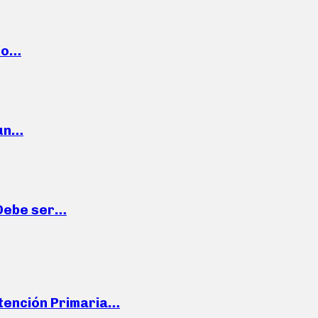
cto…
 un…
“Debe ser…
Atención Primaria…