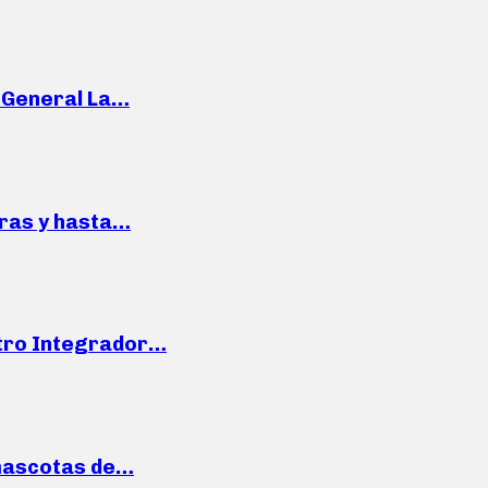
e General La…
pras y hasta…
ntro Integrador…
mascotas de…