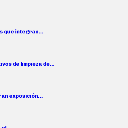
ses que integran…
ivos de limpieza de…
ran exposición…
n el…