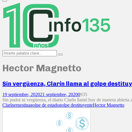
Primary
Menu
Search
Search
for:
Hector Magnetto
Sin vergüenza, Clarín llama al golpe destit
19 septiembre, 2020
21 septiembre, 2020
0
935
Sin pudor ni vergüenza, el diario Clarín llamó hoy de manera abierta a
Clarín
ernestina
golpe de estado
golpe destituyente
Hector Magnetto